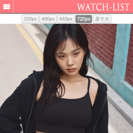
320px
480px
640px
720px
原寸大