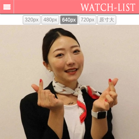
320px
480px
640px
720px
原寸大