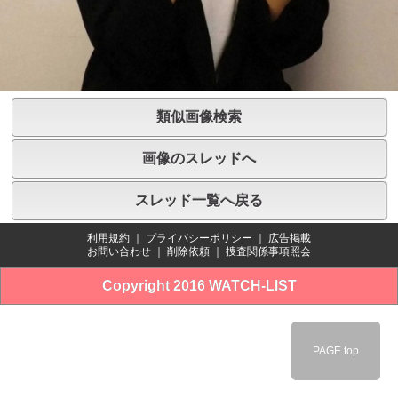
類似画像検索
画像のスレッドへ
スレッド一覧へ戻る
利用規約
｜
プライバシーポリシー
｜
広告掲載
お問い合わせ
｜
削除依頼
｜
捜査関係事項照会
Copyright 2016 WATCH-LIST
PAGE top