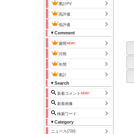
累計PV
高評価
低評価
▼Comment
週間
月間
年間
累計
▼Search
新着コメント
新着画像
検索ワード
▼Category
ニュース(720)