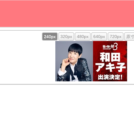
240px
320px
480px
640px
720px
原