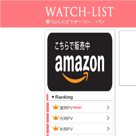
暇つぶしにどうぞーヽ(＞。＜*)ノ
▼Ranking
週間PV
月間PV
年間PV