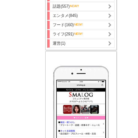
話題(557)
エンタメ(845)
フード(160)
ライフ(291)
運営(1)