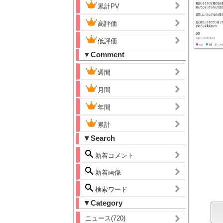
累計PV
高評価
低評価
▼Comment
週間
月間
年間
累計
▼Search
新着コメント
新着画像
検索ワード
▼Category
ニュース(720)