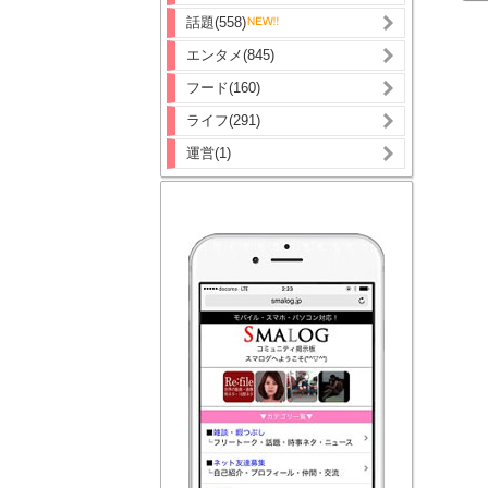
話題(558)
エンタメ(845)
フード(160)
ライフ(291)
運営(1)