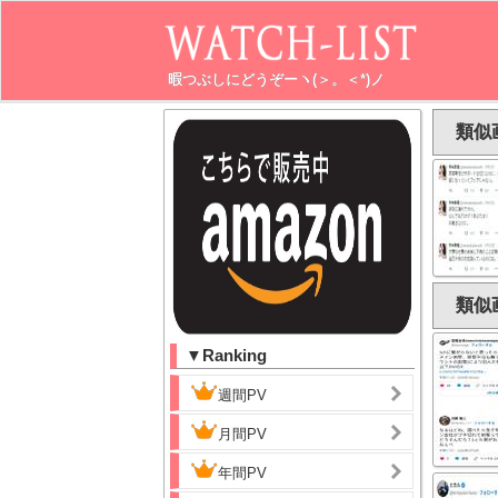
暇つぶしにどうぞーヽ(＞。＜*)ノ
類似
類似
▼Ranking
週間PV
月間PV
年間PV