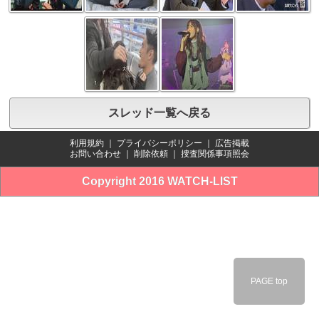
スレッド一覧へ戻る
利用規約
｜
プライバシーポリシー
｜
広告掲載
お問い合わせ
｜
削除依頼
｜
捜査関係事項照会
Copyright 2016 WATCH-LIST
PAGE top