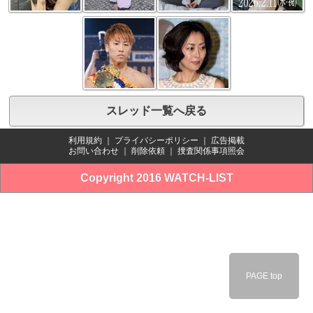
スレッド一覧へ戻る
利用規約
｜
プライバシーポリシー
｜
広告掲載
お問い合わせ
｜
削除依頼
｜
捜査関係事項照会
Copyright 2016 WATCH-LIST
PAGE top