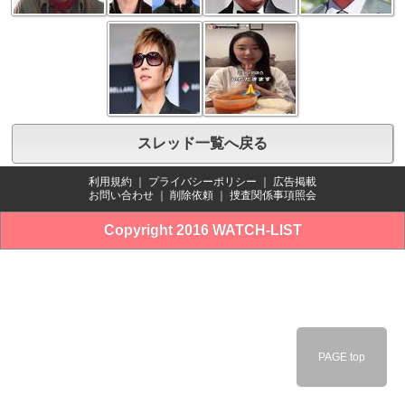
スレッド一覧へ戻る
利用規約
｜
プライバシーポリシー
｜
広告掲載
お問い合わせ
｜
削除依頼
｜
捜査関係事項照会
Copyright 2016 WATCH-LIST
PAGE top