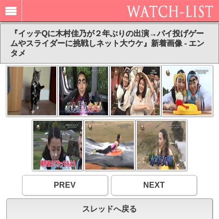
『イッテQに木村佳乃が２年ぶりの出演→パイ投げゲー
ムやスライダーに挑戦しネット大ウケ』新着画像 - エン
タメ
PREV
NEXT
スレッドへ戻る