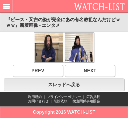
『ピース・又吉の姿が完全にあの有名教祖なんだけどｗ
ｗｗ』新着画像 - エンタメ
PREV
NEXT
スレッドへ戻る
利用規約
｜
プライバシーポリシー
｜
広告掲載
お問い合わせ
｜
削除依頼
｜
捜査関係事項照会
Copyright 2016 WATCH-LIST