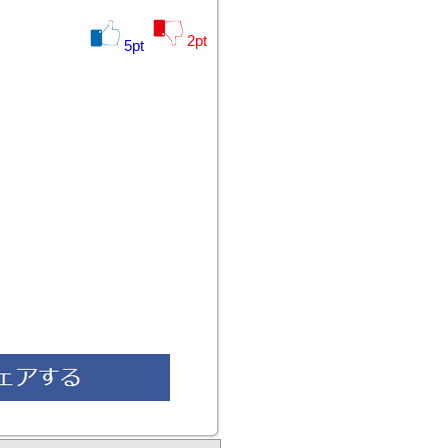
2
pt
5
pt