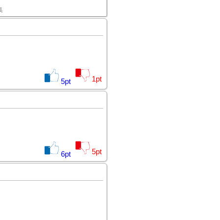
集
1
pt
5
pt
5
pt
6
pt