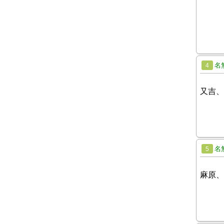
名
4
又吉、
名
5
麻原、