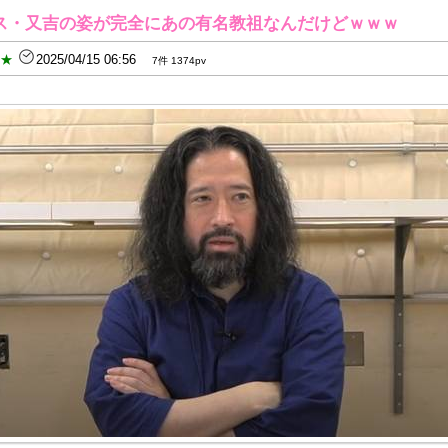
ス・又吉の姿が完全にあの有名教祖なんだけどｗｗｗ
B★
2025/04/15 06:56
7件 1374pv