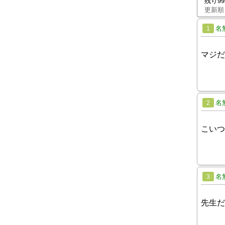
残り9
更新順
名
1
マジだ
名
2
こいつ
名
3
先生だ