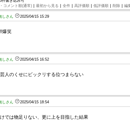
93件書き込み可
|
|
|
|
|
|
・コメント順(通常)
最初から見る
全件
高評価順
低評価順
削除
編
無しさん
2025/04/15 15:29
!!爆笑
無しさん
2025/04/15 16:52
芸人のくせにビックリする位つまらない
無しさん
2025/04/15 18:54
けでは物足りない、更に上を目指した結果