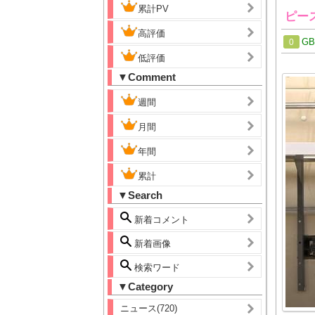
累計PV
ピー
高評価
G
0
低評価
▼Comment
週間
月間
年間
累計
▼Search
新着コメント
新着画像
検索ワード
▼Category
ニュース(720)