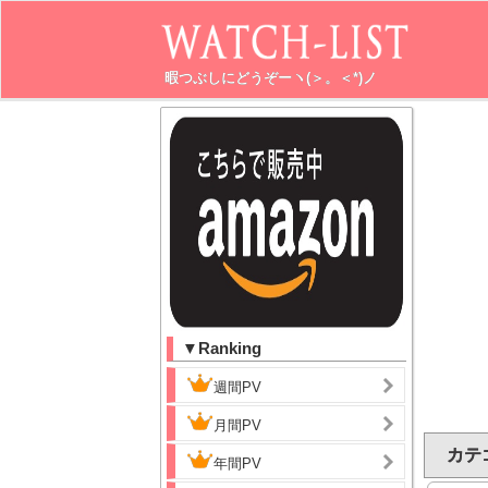
暇つぶしにどうぞーヽ(＞。＜*)ノ
▼Ranking
週間PV
月間PV
カテ
年間PV