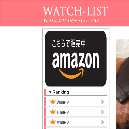
暇つぶしにどうぞーヽ(＞。＜*)ノ
▼Ranking
週間PV
月間PV
年間PV