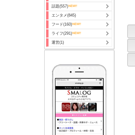
話題(557)
エンタメ(845)
フード(160)
ライフ(291)
運営(1)