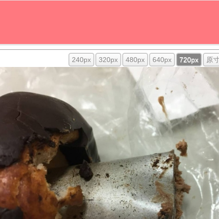
240px
320px
480px
640px
720px
原