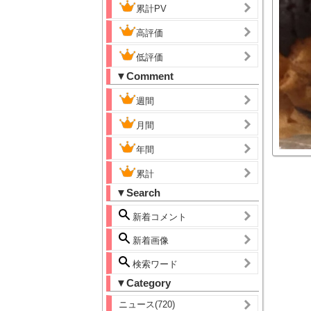
累計PV
高評価
低評価
▼Comment
週間
月間
年間
累計
▼Search
新着コメント
新着画像
検索ワード
▼Category
ニュース(720)