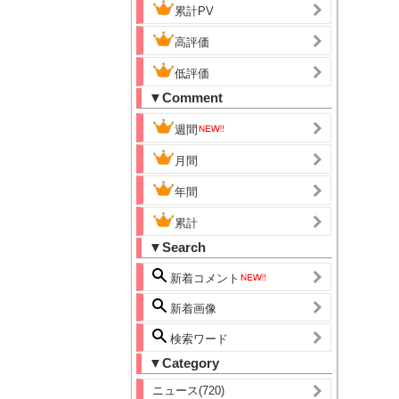
累計PV
高評価
低評価
▼Comment
週間
月間
年間
累計
▼Search
新着コメント
新着画像
検索ワード
▼Category
ニュース(720)