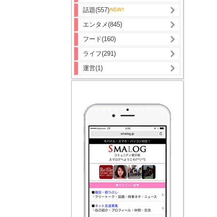
話題(557)
エンタメ(845)
フード(160)
ライフ(291)
運営(1)