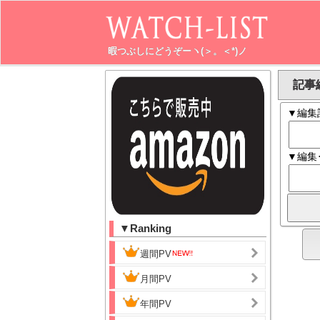
暇つぶしにどうぞーヽ(＞。＜*)ノ
記事編
▼編集
▼編集
▼Ranking
週間PV
月間PV
年間PV