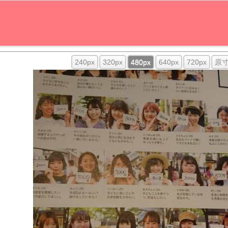
240px
320px
480px
640px
720px
原