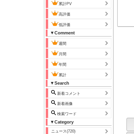
累計PV
高評価
低評価
▼Comment
週間
月間
年間
累計
▼Search
新着コメント
新着画像
検索ワード
▼Category
ニュース(720)