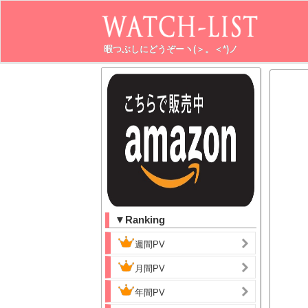
暇つぶしにどうぞーヽ(＞。＜*)ノ
▼Ranking
週間PV
月間PV
年間PV