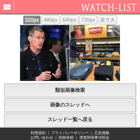
320px
480px
640px
720px
原寸大
類似画像検索
画像のスレッドへ
スレッド一覧へ戻る
利用規約
｜
プライバシーポリシー
｜
広告掲載
お問い合わせ
｜
削除依頼
｜
捜査関係事項照会