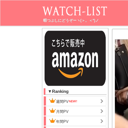
暇つぶしにどうぞーヽ(＞。＜*)ノ
▼Ranking
週間PV
月間PV
年間PV