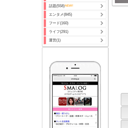
話題(558)
エンタメ(845)
フード(160)
ライフ(291)
運営(1)