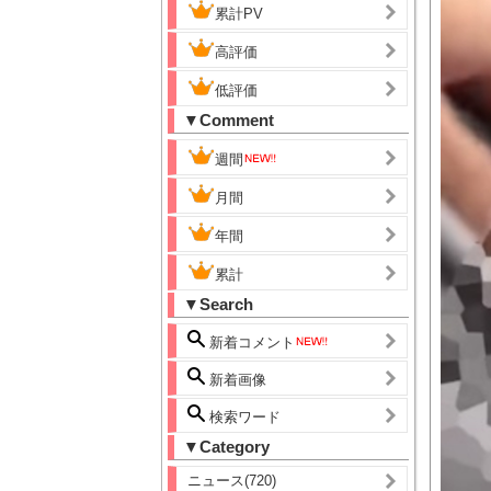
累計PV
高評価
低評価
▼Comment
週間
月間
年間
累計
▼Search
新着コメント
新着画像
検索ワード
▼Category
ニュース(720)