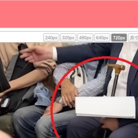
240px
320px
480px
640px
720px
原