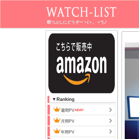
暇つぶしにどうぞーヽ(＞。＜*)ノ
▼Ranking
週間PV
月間PV
年間PV