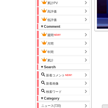
累計PV
高評価
低評価
▼Comment
週間
月間
年間
累計
▼Search
新着コメント
新着画像
検索ワード
▼Category
ニュース(720)