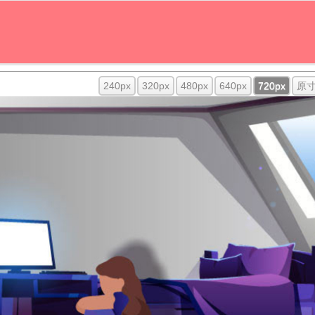
240px
320px
480px
640px
720px
原