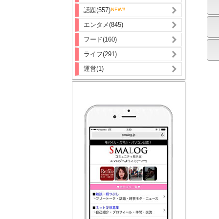
話題(557)
エンタメ(845)
フード(160)
ライフ(291)
運営(1)