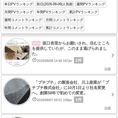
本日PVランキング
前日(2026-08-09)人気順
週間PVランキング
月間PVランキング
年間PVランキング
累計PVランキング
週間コメントランキング
月間コメントランキング
年間コメントランキング
累計コメントランキング
坂口杏里からお願いされ、住むところ
NEW
を提供していたが、このまま逃げられまし
た。
2件
2026/08/09 14:48 187pv
話題
「プチプチ」の製造会社、川上産業が「プ
チプチ株式会社」に10月1日より社名変更
へ。創業58年で初めての変更。
1件
2026/08/07 09:51 109pv
話題