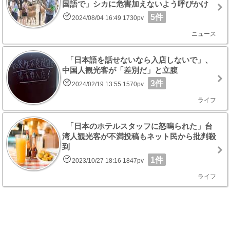
国語で」シカに危害加えないよう呼びかけ
5件
2024/08/04 16:49 1730pv
ニュース
「日本語を話せないなら入店しないで」、
中国人観光客が「差別だ」と立腹
3件
2024/02/19 13:55 1570pv
ライフ
「日本のホテルスタッフに怒鳴られた」台
湾人観光客が不満投稿もネット民から批判殺
到
1件
2023/10/27 18:16 1847pv
ライフ