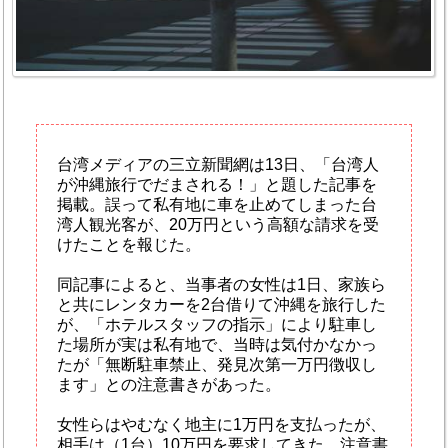
台湾メディアの三立新聞網は13日、「台湾人
が沖縄旅行でだまされる！」と題した記事を
掲載。誤って私有地に車を止めてしまった台
湾人観光客が、20万円という高額な請求を受
けたことを報じた。
同記事によると、当事者の女性は1日、家族ら
と共にレンタカーを2台借りて沖縄を旅行した
が、「ホテルスタッフの指示」により駐車し
た場所が実は私有地で、当時は気付かなかっ
たが「無断駐車禁止、発見次第一万円徴収し
ます」との注意書きがあった。
女性らはやむなく地主に1万円を支払ったが、
相手は（1台）10万円を要求してきた。注意書