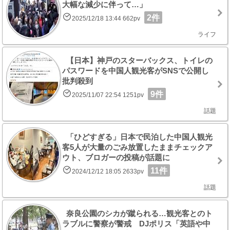
大幅な減少に伴って…」
2件
2025/12/18 13:44 662pv
ライフ
【日本】神戸のスターバックス、トイレの
パスワードを中国人観光客がSNSで公開し
批判殺到
9件
2025/11/07 22:54 1251pv
話題
「ひどすぎる」日本で民泊した中国人観光
客5人が大量のごみ放置したままチェックア
ウト、ブロガーの投稿が話題に
11件
2024/12/12 18:05 2633pv
話題
奈良公園のシカが蹴られる…観光客とのト
ラブルに警察が警戒 DJポリス「英語や中