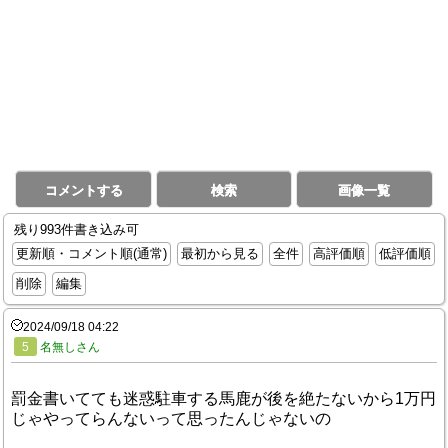
コメントする
検索
画像一覧
残り993件書き込み可
更新順・コメント順(通常)
最初から見る
全件
高評価順
低評価順
削除
編集
2024/09/18 04:22
5
名無しさん
罰金書いてても迷惑駐車する馬鹿が後を絶たないから1万円
じゃやってらんないって思ったんじゃないの