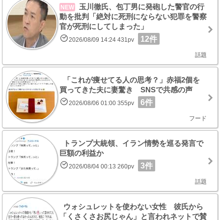
玉川徹氏、包丁男に発砲した警官の行
NEW
動を批判「絶対に死刑にならない犯罪を警察
官が死刑にしてしまった」
12件
2026/08/09 14:24 431pv
話題
「これが痩せてる人の思考？」赤福2個を
買ってきた夫に妻驚き SNSで共感の声
6件
2026/08/06 01:00 355pv
フード
トランプ大統領、イラン情勢を巡る発言で
巨額の利益か
3件
2026/08/04 00:13 260pv
話題
ウォシュレットを使わない女性 彼氏から
「くさくさお尻じゃん」と言われネットで賛