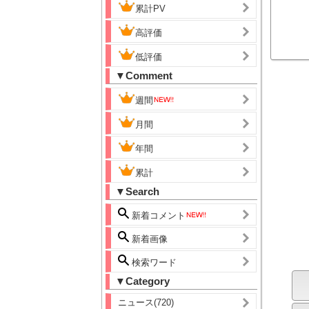
累計PV
高評価
低評価
▼Comment
週間
月間
年間
累計
▼Search
新着コメント
新着画像
検索ワード
▼Category
ニュース(720)