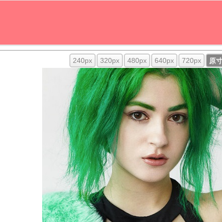
240px
320px
480px
640px
720px
原