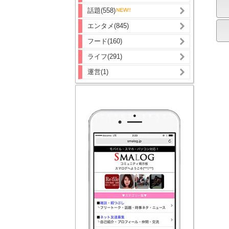
話題(558)
エンタメ(845)
フード(160)
ライフ(291)
運営(1)