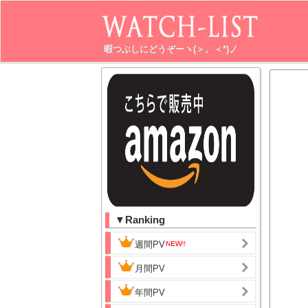
暇つぶしにどうぞーヽ(＞。＜*)ノ
▼Ranking
週間PV
月間PV
年間PV