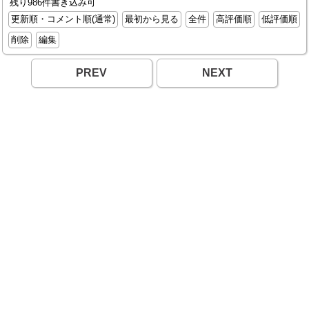
残り986件書き込み可
更新順・コメント順(通常)
最初から見る
全件
高評価順
低評価順
削除
編集
PREV
NEXT