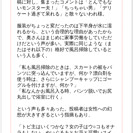
稿に対し、集まったコメントは「とんでもな
いモンスター夫！」「ちっちゃい男」「デリ
ケート過ぎて呆れる」と散々ないわれ様。
服装がちょっと変だったのは下半身が水に濡
れるから、という合理的な理由があったから
で、奥さんはまじめに家事労働をしていただ
けだという声が多い。実際に同じような（ま
たはそれ以下の）格好で風呂掃除していると
いう人も多く、
「私も風呂掃除のときは、スカートの裾をパ
ンツに突っ込んでいますが、何か？漂白剤を
使う時は、さらにシャンプーキャップにゴー
グルを付けますが、何か？」
「私なんかお風呂入る時、パンツ脱いでお尻
丸出しで浴室に行く」
という声も多々あった。投稿者は女性への幻
想が大きすぎるという指摘もあり、
「トピ主はいくつかな？女の子はウ○コもオナ
ラもしない、ぬいぐるみとお花と可愛いスイ