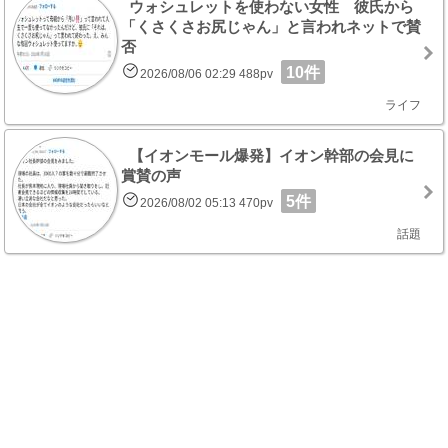
ウォシュレットを使わない女性 彼氏から
「くさくさお尻じゃん」と言われネットで賛
否
10件
2026/08/06 02:29 488pv
ライフ
【イオンモール爆発】イオン幹部の会見に
賞賛の声
5件
2026/08/02 05:13 470pv
話題