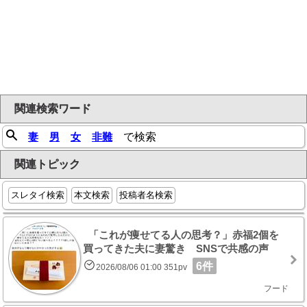
関連検索ワード
妻
男
女
非難
で検索
関連トピック
スレタイ検索
本文検索
投稿者名検索
「これが痩せてる人の思考？」赤福2個を
買ってきた夫に妻驚き SNSで共感の声
6件
2026/08/06 01:00 351pv
フード