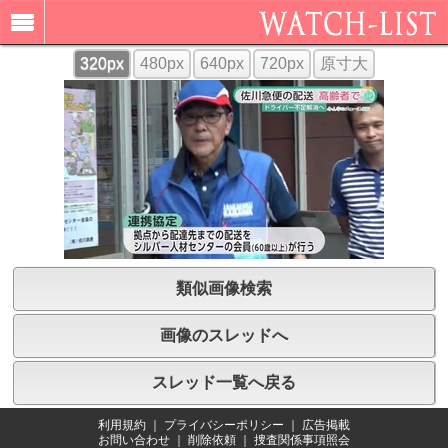
320px
480px
640px
720px
原寸大
類似画像検索
画像のスレッドへ
スレッド一覧へ戻る
利用規約
｜
プライバシーポリシー
｜
広告掲載
お問い合わせ
｜
削除依頼
｜
捜査関係事項照会