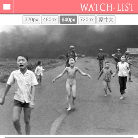
320px
480px
640px
720px
原寸大