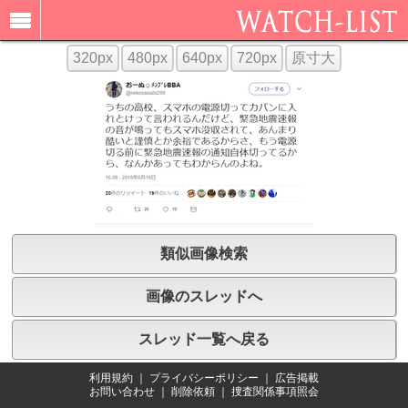
320px
480px
640px
720px
原寸大
類似画像検索
画像のスレッドへ
スレッド一覧へ戻る
利用規約
｜
プライバシーポリシー
｜
広告掲載
お問い合わせ
｜
削除依頼
｜
捜査関係事項照会