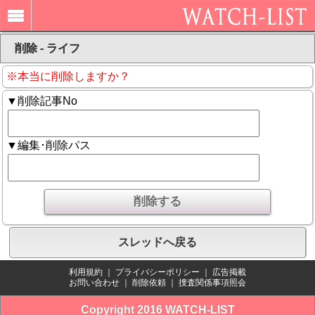
削除 - ライフ
※本当に削除しますか？
▼削除記事No
▼編集･削除パス
スレッドへ戻る
利用規約
｜
プライバシーポリシー
｜
広告掲載
お問い合わせ
｜
削除依頼
｜
捜査関係事項照会
Copyright 2016 WATCH-LIST