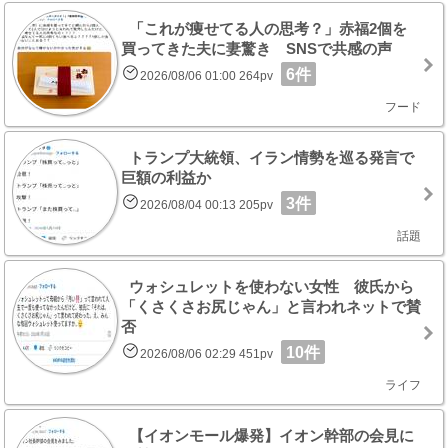
「これが痩せてる人の思考？」赤福2個を
買ってきた夫に妻驚き SNSで共感の声
6件
2026/08/06 01:00 264pv
フード
トランプ大統領、イラン情勢を巡る発言で
巨額の利益か
3件
2026/08/04 00:13 205pv
話題
ウォシュレットを使わない女性 彼氏から
「くさくさお尻じゃん」と言われネットで賛
否
10件
2026/08/06 02:29 451pv
ライフ
【イオンモール爆発】イオン幹部の会見に