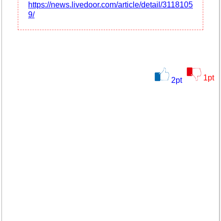
https://news.livedoor.com/article/detail/3118105
9/
1
pt
2
pt