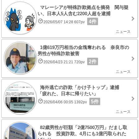
マレーシアが特殊詐欺拠点を摘発 関与疑
い、日本人5人含む2200人超を逮捕
4件
2026/05/07 14:28 607pv
ニュース
1億619万円相当の金塊奪われる 奈良市の
男性が特殊詐欺被害
2件
2026/04/23 21:21 720pv
ニュース
海外逃亡の詐欺「かけ子トップ」逮捕
「疲れた、日本に帰りたい」
5件
2026/04/06 00:05 1392pv
ニュース
82歳男性が巨額「2億7500万円」だまし取
られる 投資詐欺、4月にも1億円取られた