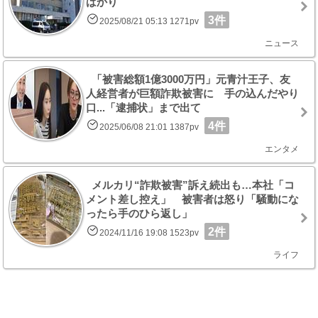
ばかり
3件
2025/08/21 05:13 1271pv
ニュース
「被害総額1億3000万円」元青汁王子、友
人経営者が巨額詐欺被害に 手の込んだやり
口...「逮捕状」まで出て
4件
2025/06/08 21:01 1387pv
エンタメ
メルカリ“詐欺被害”訴え続出も…本社「コ
メント差し控え」 被害者は怒り「騒動にな
ったら手のひら返し」
2件
2024/11/16 19:08 1523pv
ライフ