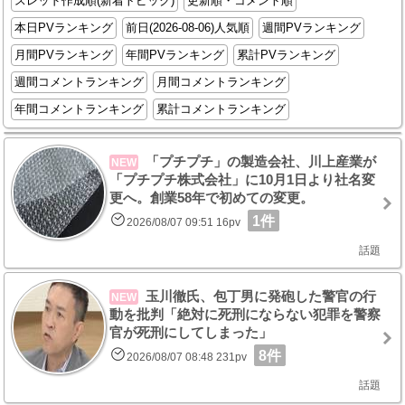
スレッド作成順(新着トピック)
更新順・コメント順
本日PVランキング
前日(2026-08-06)人気順
週間PVランキング
月間PVランキング
年間PVランキング
累計PVランキング
週間コメントランキング
月間コメントランキング
年間コメントランキング
累計コメントランキング
「プチプチ」の製造会社、川上産業が
NEW
「プチプチ株式会社」に10月1日より社名変
更へ。創業58年で初めての変更。
1件
2026/08/07 09:51 16pv
話題
玉川徹氏、包丁男に発砲した警官の行
NEW
動を批判「絶対に死刑にならない犯罪を警察
官が死刑にしてしまった」
8件
2026/08/07 08:48 231pv
話題