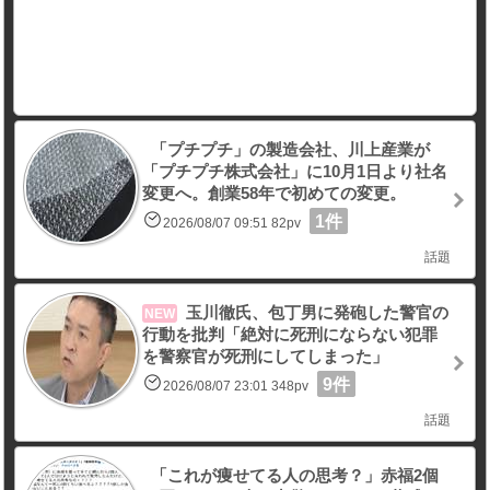
「プチプチ」の製造会社、川上産業が
「プチプチ株式会社」に10月1日より社名
変更へ。創業58年で初めての変更。
1件
2026/08/07 09:51 82pv
話題
玉川徹氏、包丁男に発砲した警官の
NEW
行動を批判「絶対に死刑にならない犯罪
を警察官が死刑にしてしまった」
9件
2026/08/07 23:01 348pv
話題
「これが痩せてる人の思考？」赤福2個