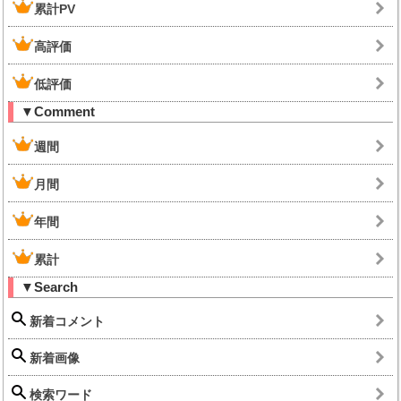
累計PV
高評価
低評価
▼Comment
週間
月間
年間
累計
▼Search
新着コメント
新着画像
検索ワード