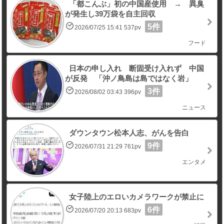
「都こんぶ」初の中国産使用 → 異臭
が発生し39万袋を自主回収
5件
2026/07/25 15:41 537pv
フード
日本の申し入れ 断固受け入れず 中国
が反発 「沖ノ鳥島は島ではなく岩」
3件
2026/08/02 03:43 396pv
ニュース
ダウンタウン松本人志、がんを告白
9件
2026/07/31 21:29 761pv
エンタメ
女子陸上のエロいカメラワークが禁止に
6件
2026/07/20 20:13 683pv