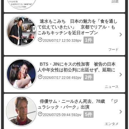
話題
速水もこみち 日本の魅力を「食を通し
て伝えていきたい」 京都でリアル・も
こみちキッチンを近日オープン
1件
2026/07/17 12:50 328pv
フード
BTS・JINにキスの性加害 被告の日本
人中年女性は初公判に出廷せず、延期に
2件
2026/07/17 22:08 492pv
ニュース
俳優サム・ニールさん死去、78歳 「ジ
ュラシック・パーク」出演
5件
2026/07/25 09:44 592pv
エンタメ