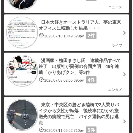
ニュース
日本大好きオーストラリア人、夢の東京
オフィスに転勤した結果・・・
2件
2026/07/10 10:49 528pv
ライフ
漫画家・植田まさし氏 連載作品すべて
終了 出版社が異例の合同声明 46年連
載「かりあげクン」等3作
4件
2026/07/08 02:05 695pv
エンタメ
東京・中央区の勝どき陸橋で2人乗りバ
イクから女性が転落 後続車にひかれ搬
送先の病院で死亡 バイク運転の男は逃
走
5件
2026/07/11 09:52 710pv