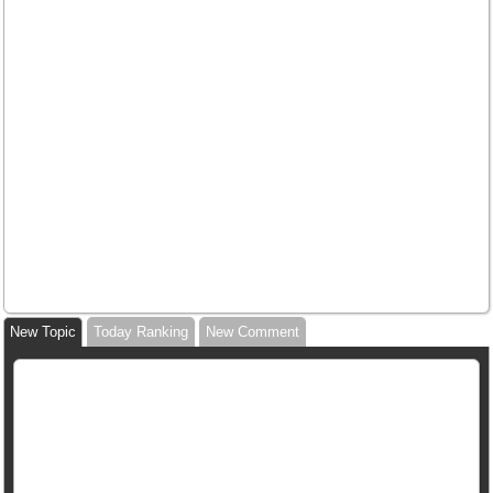
New Topic
Today Ranking
New Comment