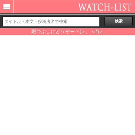
暇つぶしにどうぞーヽ(＞。＜*)ノ