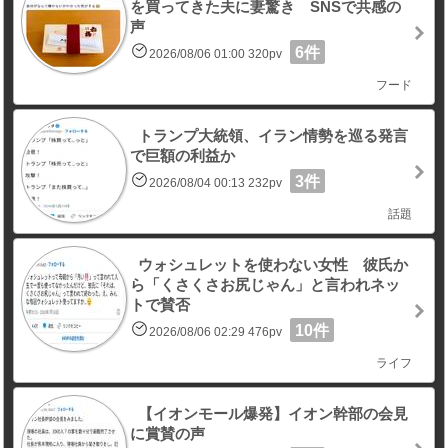
を買ってきた夫に妻驚き SNSで共感の
声
6件
2026/08/06 01:00 320pv
フード
トランプ大統領、イラン情勢を巡る発言
で巨額の利益か
3件
2026/08/04 00:13 232pv
話題
ウォシュレットを使わない女性 彼氏か
ら「くさくさお尻じゃん」と言われネッ
トで賛否
10件
2026/08/06 02:29 476pv
ライフ
【イオンモール爆発】イオン幹部の会見
に賞賛の声