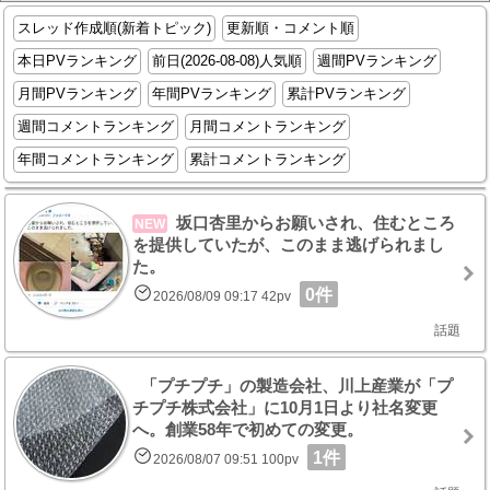
スレッド作成順(新着トピック)
更新順・コメント順
本日PVランキング
前日(2026-08-08)人気順
週間PVランキング
月間PVランキング
年間PVランキング
累計PVランキング
週間コメントランキング
月間コメントランキング
年間コメントランキング
累計コメントランキング
坂口杏里からお願いされ、住むところ
NEW
を提供していたが、このまま逃げられまし
た。
0件
2026/08/09 09:17 42pv
話題
「プチプチ」の製造会社、川上産業が「プ
チプチ株式会社」に10月1日より社名変更
へ。創業58年で初めての変更。
1件
2026/08/07 09:51 100pv