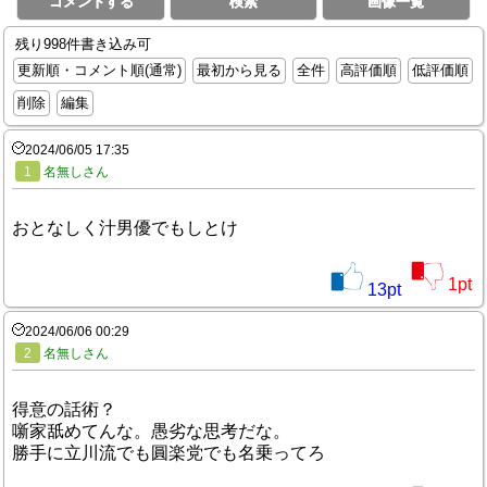
コメントする
検索
画像一覧
残り998件書き込み可
更新順・コメント順(通常)
最初から見る
全件
高評価順
低評価順
削除
編集
2024/06/05 17:35
1
名無しさん
おとなしく汁男優でもしとけ
1
pt
13
pt
2024/06/06 00:29
2
名無しさん
得意の話術？
噺家舐めてんな。愚劣な思考だな。
勝手に立川流でも圓楽党でも名乗ってろ