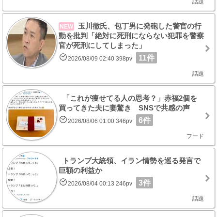
話題
玉川徹氏、包丁男に発砲した警官の行
NEW
動を批判「絶対に死刑にならない犯罪を警察
官が死刑にしてしまった」
11件
2026/08/09 02:40 398pv
話題
「これが痩せてる人の思考？」赤福2個を
買ってきた夫に妻驚き SNSで共感の声
6件
2026/08/06 01:00 346pv
フード
トランプ大統領、イラン情勢を巡る発言で
巨額の利益か
3件
2026/08/04 00:13 246pv
話題