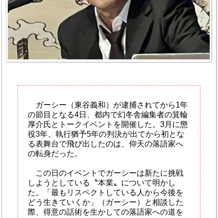
ガーシー（東谷義和）が逮捕されてから1年
の節目となる4日、都内で幻冬舎編集者の箕輪
厚介氏とトークイベントを開催した。3月に懲
役3年、執行猶予5年の判決が出てから初とな
る表舞台で飛び出したのは、仰天の落語家へ
の転身だった。
この日のイベントでガーシーは新たに挑戦
しようとしている〝本業〟について明かし
た。「最もリスペクトしている人から今後を
どう生きていくか」（ガーシー）と相談した
際、得意の話術を生かしての落語家への道を