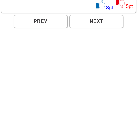
5
pt
8
pt
PREV
NEXT