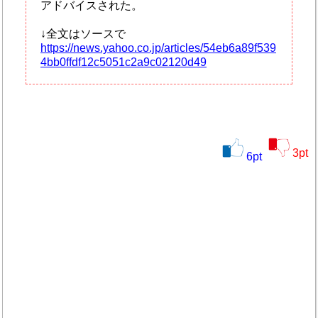
アドバイスされた。
↓全文はソースで
https://news.yahoo.co.jp/articles/54eb6a89f539
4bb0ffdf12c5051c2a9c02120d49
3
pt
6
pt