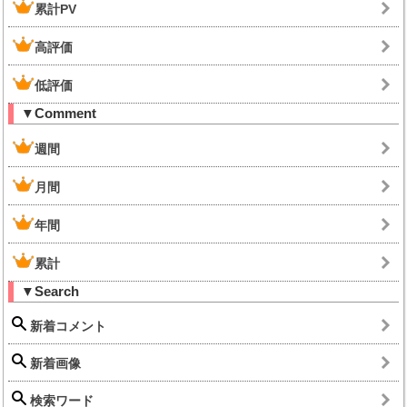
累計PV
高評価
低評価
▼Comment
週間
月間
年間
累計
▼Search
新着コメント
新着画像
検索ワード