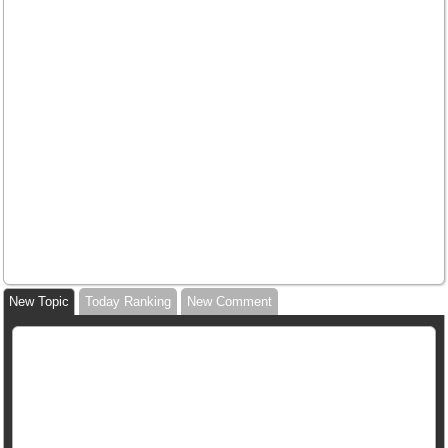
New Topic
Today Ranking
New Comment