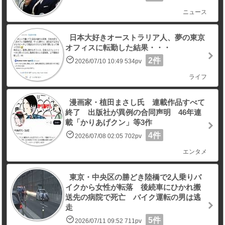
ニュース
日本大好きオーストラリア人、夢の東京
オフィスに転勤した結果・・・
2件
2026/07/10 10:49 534pv
ライフ
漫画家・植田まさし氏 連載作品すべて
終了 出版社が異例の合同声明 46年連
載「かりあげクン」等3作
4件
2026/07/08 02:05 702pv
エンタメ
東京・中央区の勝どき陸橋で2人乗りバ
イクから女性が転落 後続車にひかれ搬
送先の病院で死亡 バイク運転の男は逃
走
5件
2026/07/11 09:52 711pv