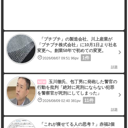
「プチプチ」の製造会社、川上産業が
「プチプチ株式会社」に10月1日より社名
変更へ。創業58年で初めての変更。
1件
2026/08/07 09:51 96pv
話題
玉川徹氏、包丁男に発砲した警官の
NEW
行動を批判「絶対に死刑にならない犯罪
を警察官が死刑にしてしまった」
11件
2026/08/09 02:40 381pv
話題
「これが痩せてる人の思考？」赤福2個