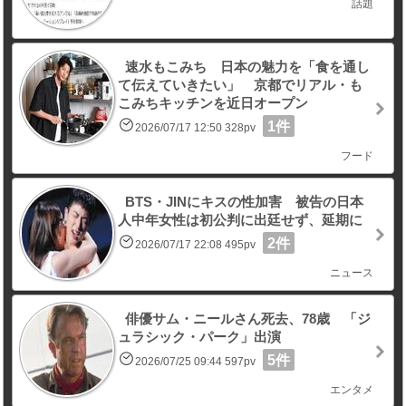
話題
速水もこみち 日本の魅力を「食を通し
て伝えていきたい」 京都でリアル・も
こみちキッチンを近日オープン
1件
2026/07/17 12:50 328pv
フード
BTS・JINにキスの性加害 被告の日本
人中年女性は初公判に出廷せず、延期に
2件
2026/07/17 22:08 495pv
ニュース
俳優サム・ニールさん死去、78歳 「ジ
ュラシック・パーク」出演
5件
2026/07/25 09:44 597pv
エンタメ