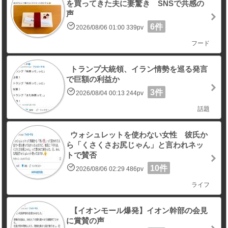
を買ってきた夫に妻驚き SNSで共感の
声
6件
2026/08/06 01:00 339pv
フード
トランプ大統領、イラン情勢を巡る発言
で巨額の利益か
3件
2026/08/04 00:13 244pv
話題
ウォシュレットを使わない女性 彼氏か
ら「くさくさお尻じゃん」と言われネッ
トで賛否
10件
2026/08/06 02:29 486pv
ライフ
【イオンモール爆発】イオン幹部の会見
に賞賛の声