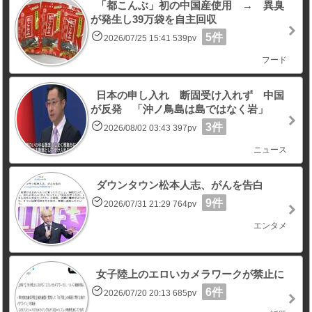
「都こんぶ」初の中国産使用 → 異臭
が発生し39万袋を自主回収
5件
2026/07/25 15:41 539pv
フード
日本の申し入れ 断固受け入れず 中国
が反発 「沖ノ鳥島は島ではなく岩」
3件
2026/08/02 03:43 397pv
ニュース
ダウンタウン松本人志、がんを告白
9件
2026/07/31 21:29 764pv
エンタメ
女子陸上のエロいカメラワークが禁止に
6件
2026/07/20 20:13 685pv