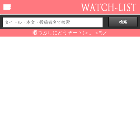
暇つぶしにどうぞーヽ(＞。＜*)ノ