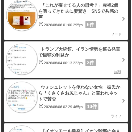
「これが痩せてる人の思考？」赤福2個
を買ってきた夫に妻驚き SNSで共感の
声
6件
2026/08/06 01:00 295pv
フード
トランプ大統領、イラン情勢を巡る発言
で巨額の利益か
3件
2026/08/04 00:13 223pv
話題
ウォシュレットを使わない女性 彼氏か
ら「くさくさお尻じゃん」と言われネッ
トで賛否
10件
2026/08/06 02:29 465pv
ライフ
【イオンモール爆発】イオン幹部の会見