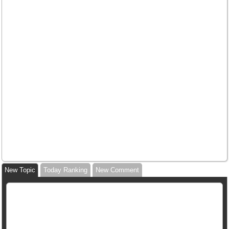
New Topic
Today Ranking
New Comment