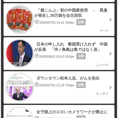
「都こんぶ」初の中国産使用 → 異臭
が発生し39万袋を自主回収
5件
2026/07/25 15:41 534pv
フード
日本の申し入れ 断固受け入れず 中国
が反発 「沖ノ鳥島は島ではなく岩」
3件
2026/08/02 03:43 393pv
ニュース
ダウンタウン松本人志、がんを告白
9件
2026/07/31 21:29 754pv
エンタメ
女子陸上のエロいカメラワークが禁止に