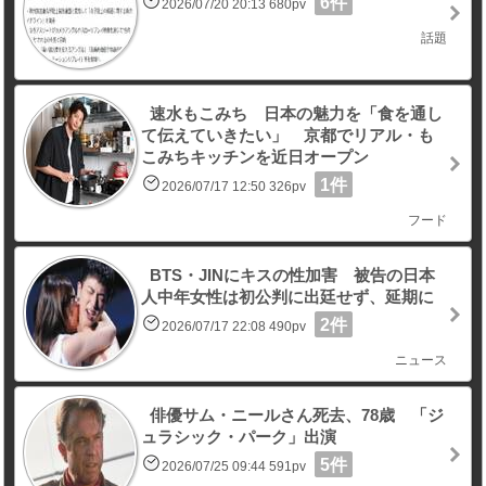
6件
2026/07/20 20:13 680pv
話題
速水もこみち 日本の魅力を「食を通し
て伝えていきたい」 京都でリアル・も
こみちキッチンを近日オープン
1件
2026/07/17 12:50 326pv
フード
BTS・JINにキスの性加害 被告の日本
人中年女性は初公判に出廷せず、延期に
2件
2026/07/17 22:08 490pv
ニュース
俳優サム・ニールさん死去、78歳 「ジ
ュラシック・パーク」出演
5件
2026/07/25 09:44 591pv