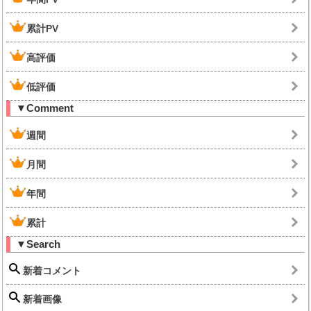
累計PV
高評価
低評価
▼Comment
週間
月間
年間
累計
▼Search
新着コメント
新着画像