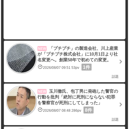
「プチプチ」の製造会社、川上産業
NEW
が「プチプチ株式会社」に10月1日より社
名変更へ。創業58年で初めての変更。
1件
2026/08/07 09:51 53pv
話題
玉川徹氏、包丁男に発砲した警官の
NEW
行動を批判「絶対に死刑にならない犯罪
を警察官が死刑にしてしまった」
8件
2026/08/07 08:48 286pv
話題