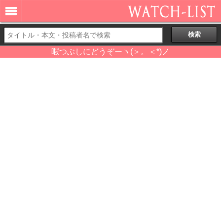
暇つぶしにどうぞーヽ(＞。＜*)ノ