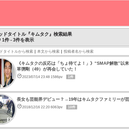
ッドタイトル『キムタク』検索結果
 1件 - 3件を表示
|
|
ドタイトルから検索
本文から検索
投稿者名から検索
《キムタクの反応は「ちょ待てよ！」》“SMAP解散”以来
草彅剛（49）が再会していた！
2023/07/14 23:48 1586pv
1件
長女も芸能界デビュー？→19年はキムタクファミリーが
2018/12/16 22:20 6063pv
10件