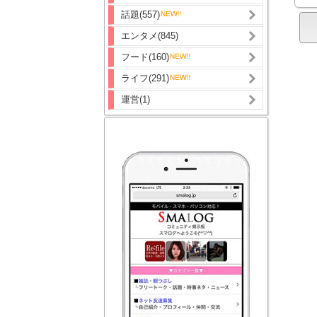
話題(557)
エンタメ(845)
フード(160)
ライフ(291)
運営(1)