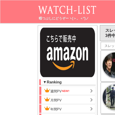
暇つぶしにどうぞーヽ(＞。＜*)ノ
スレ
3件中
スレッ
▼Ranking
週間PV
月間PV
年間PV