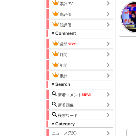
累計PV
高評価
低評価
▼Comment
週間
月間
年間
累計
▼Search
新着コメント
新着画像
検索ワード
▼Category
ニュース(720)