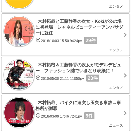
エンタメ
木村拓哉と工藤静香の次女・Kokiが公の場
に初登場 シャネルビューティーアンバサダ
ーに就任
29件
2018/10/03 15:50 9424pv
エンタメ
木村拓哉＆工藤静香の次女がモデルデビュ
ー ファッション誌でいきなり表紙に！
23件
2018/05/30 21:11 11858pv
エンタメ
木村拓哉、バイクに追突し玉突き事故→事
務所が謝罪
9件
2018/03/09 17:46 7241pv
ニュース