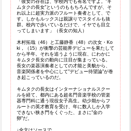
「彼女の存在は、学校内でも有名ですよ。”キ
ムタクの長女”というのももちろんですが、そ
れ以上に超実力派のフルート奏者として、で
す。しかもルックスは親譲りでスタイルも抜
群。校内で歩いているだけで、イヤでも目立
ってしまいます」（長女の知人）
木村拓哉（46）と工藤静香（48）の次女・Ko
ki，（15）が衝撃の芸能界デビューを果たして
から半年。それを追うように現在、にわかに
キムタク長女の動向に注目が集まっている。
長女の楽器演奏者としての才能と美貌から、
音楽関係者を中心にして”デビュー待望論”が巻
き起こっているのだ。
キムタクの長女はインターナショナルスクー
ルを経て、都内にある超名門音楽学校の管楽
器専門科に通う現役女子高生。幼少期からフ
ルートの英才教育を受け、年に数人しか入学
できない狭き門をくぐった、まさに”金の
卵”だ。
↓全文はソースで