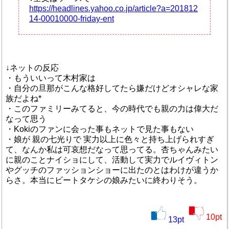
https://headlines.yahoo.co.jp/article?a=201812
14-00010000-friday-ent
↓ネットの反応
・もういいって木村家は
・自分の旦那がこんな格好してたら嫌だけどオシャレな家
族だよね*
・このファミリーみてると、今の時代でも親の力は偉大だ
なって思う
・Kokiのファンに会った事もネットで見た事もない
・娘が 親の七光りで 実力以上に色々と持ち上げられすぎ
て、なんか私は可哀想だなって思ってる。杏ちゃんみたい
に親のことナイショにして、活動して実力でルイヴィトン
やグッチのファッションショーに出たのとはわけが違うか
らさ。本当にビートタケシの娘みたいに終わりそう。
10
pt
13
pt