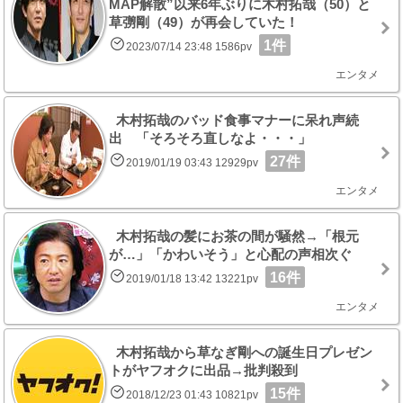
MAP解散”以来6年ぶりに木村拓哉（50）と
草彅剛（49）が再会していた！
1件
2023/07/14 23:48 1586pv
エンタメ
木村拓哉のバッド食事マナーに呆れ声続
出 「そろそろ直しなよ・・・」
27件
2019/01/19 03:43 12929pv
エンタメ
木村拓哉の髪にお茶の間が騒然→「根元
が…」「かわいそう」と心配の声相次ぐ
16件
2019/01/18 13:42 13221pv
エンタメ
木村拓哉から草なぎ剛への誕生日プレゼン
トがヤフオクに出品→批判殺到
15件
2018/12/23 01:43 10821pv