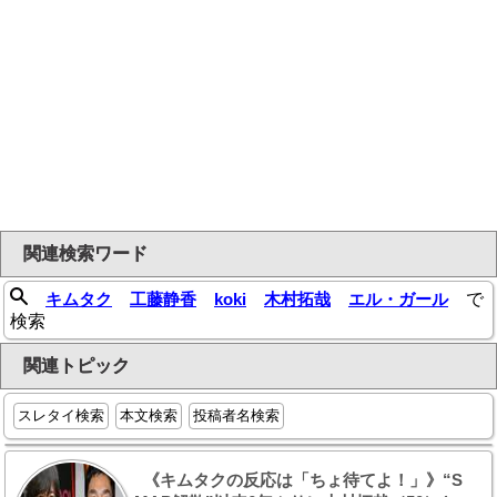
関連検索ワード
キムタク
工藤静香
koki
木村拓哉
エル・ガール
で
検索
関連トピック
スレタイ検索
本文検索
投稿者名検索
《キムタクの反応は「ちょ待てよ！」》“S