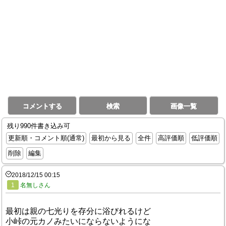
コメントする
検索
画像一覧
残り990件書き込み可
更新順・コメント順(通常)
最初から見る
全件
高評価順
低評価順
削除
編集
2018/12/15 00:15
1
名無しさん
最初は親の七光りを存分に浴びれるけど
小峠の元カノみたいにならないようにな