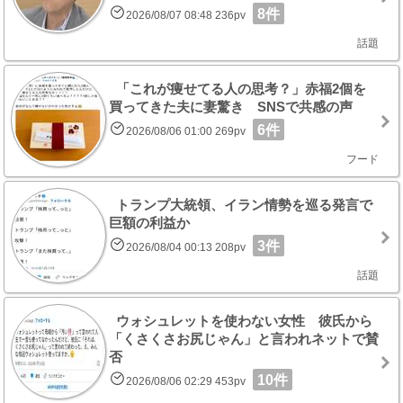
8件
2026/08/07 08:48 236pv
話題
「これが痩せてる人の思考？」赤福2個を
買ってきた夫に妻驚き SNSで共感の声
6件
2026/08/06 01:00 269pv
フード
トランプ大統領、イラン情勢を巡る発言で
巨額の利益か
3件
2026/08/04 00:13 208pv
話題
ウォシュレットを使わない女性 彼氏から
「くさくさお尻じゃん」と言われネットで賛
否
10件
2026/08/06 02:29 453pv