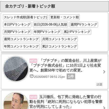
全カテゴリ - 新着トピック順
スレッド作成順(新着トピック)
更新順・コメント順
本日PVランキング
前日(2026-08-06)人気順
週間PVランキング
月間PVランキング
年間PVランキング
累計PVランキング
週間コメントランキング
月間コメントランキング
年間コメントランキング
累計コメントランキング
「プチプチ」の製造会社、川上産業が
NEW
「プチプチ株式会社」に10月1日より社名変
更へ。創業58年で初めての変更。
1件
2026/08/07 09:51 21pv
話題
玉川徹氏、包丁男に発砲した警官の行
NEW
動を批判「絶対に死刑にならない犯罪を警察
官が死刑にしてしまった」