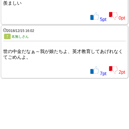
羨ましい
0
pt
5
pt
2018/12/15 16:02
7
名無しさん
世の中金だなぁ～我が娘たちよ、英才教育してあげれなく
てごめんよ。
2
pt
7
pt