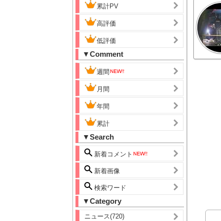
累計PV
高評価
低評価
▼Comment
週間
月間
年間
累計
▼Search
新着コメント
新着画像
検索ワード
▼Category
ニュース(720)