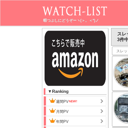
暇つぶしにどうぞーヽ(＞。＜*)ノ
スレ
3件中
スレッ
▼Ranking
週間PV
月間PV
年間PV