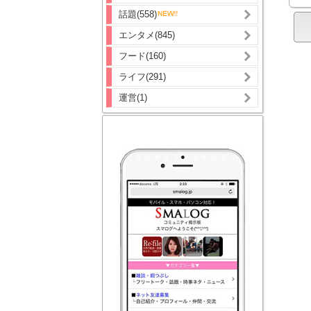
話題(558)
エンタメ(845)
フード(160)
ライフ(291)
運営(1)