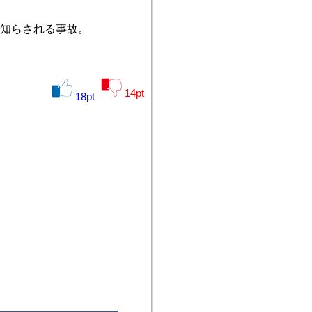
い知らされる事故。
14
pt
18
pt