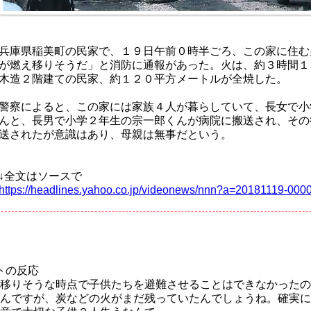
兵庫県稲美町の民家で、１９日午前０時半ごろ、この家に住む
が燃え移りそうだ」と消防に通報があった。火は、約３時間１
木造２階建ての民家、約１２０平方メートルが全焼した。
警察によると、この家には家族４人が暮らしていて、長女で小
んと、長男で小学２年生の宗一郎くんが病院に搬送され、その
送されたが意識はあり、母親は無事だという。
↓全文はソースで
https://headlines.yahoo.co.jp/videonews/nnn?a=20181119-000
トの反応
移りそうな時点で子供たちを避難させることはできなかったの
んですが、炭などの火がまだ残っていたんでしょうね。確実