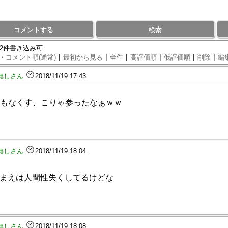
コメントする
検索
82件書き込み可
|
|
|
|
|
|
・コメント順(通常)
最初から見る
全件
高評価順
低評価順
削除
編
無しさん
2018/11/19 17:43
もなくす、こりゃ参ったなぁｗｗ
無しさん
2018/11/19 18:04
まえは人間性失くしてるけどな
無しさん
2018/11/19 18:08