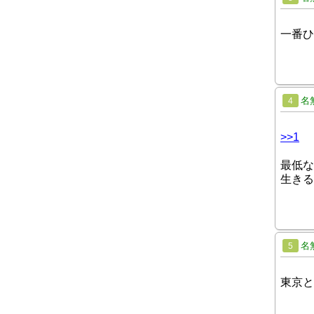
一番ひ
名
4
>>1
最低な
生きる
名
5
東京と