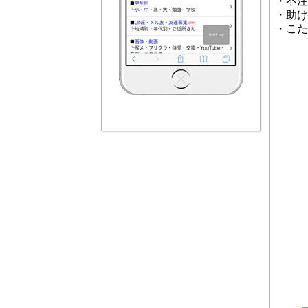
・不注
・助け
・こた