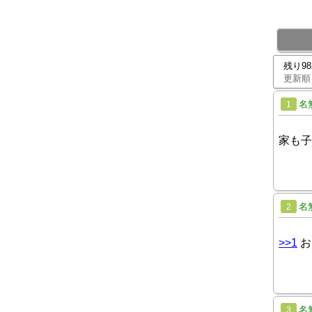
残り9
更新順
名
1
家も子
名
2
>>1
お
名
3