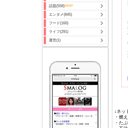
話題(558)
エンタメ(845)
フード(160)
ライフ(291)
運営(1)
↓ネッ
・燃え
・たぶ