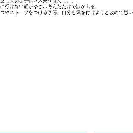
意で大切な子供２人失うなんて、、、
に行けない歯がゆさ…考えただけで涙が出る。
つやストーブをつける季節。自分も気を付けようと改めて思