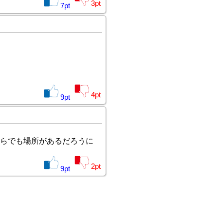
3
pt
7
pt
4
pt
9
pt
くらでも場所があるだろうに
2
pt
9
pt