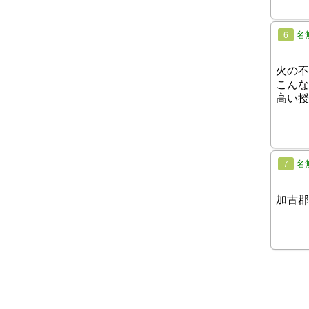
名
6
火の不
こんな
高い授
名
7
加古郡