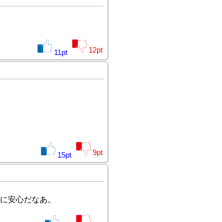
12
pt
11
pt
9
pt
15
pt
に安心だなあ。