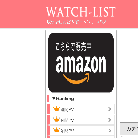
暇つぶしにどうぞーヽ(＞。＜*)ノ
▼Ranking
週間PV
月間PV
カテ
年間PV