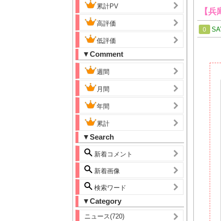
累計PV
【兵
高評価
SA
0
低評価
▼Comment
週間
月間
年間
累計
▼Search
新着コメント
新着画像
検索ワード
▼Category
ニュース(720)