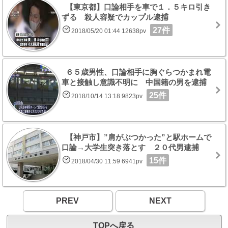
【東京都】口論相手を車で１．５キロ引き
ずる 殺人容疑でカップル逮捕
27件
2018/05/20 01:44 12638pv
６５歳男性、口論相手に胸ぐらつかまれ電
車と接触し意識不明に 中国籍の男を逮捕
25件
2018/10/14 13:18 9823pv
【神戸市】”肩がぶつかった”と駅ホームで
口論→大学生突き落とす ２０代男逮捕
15件
2018/04/30 11:59 6941pv
PREV
NEXT
TOPへ戻る