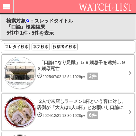
検索対象
：スレッドタイトル
『口論』検索結果
5件中 1件 - 5件を表示
スレタイ検索
本文検索
投稿者名検索
「口論になり足蹴」５９歳息子を逮捕…９
３歳母死亡
2件
2025/07/02 18:54 1029pv
2人で来店しラーメン1杯という客に対し、
店側が「大人は1人1杯」とお願いし口論に
6件
2024/12/21 13:30 1928pv