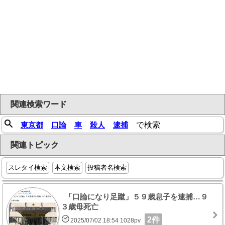
関連検索ワード
東京都
口論
車
殺人
逮捕
で検索
関連トピック
スレタイ検索
本文検索
投稿者名検索
「口論になり足蹴」５９歳息子を逮捕…９
３歳母死亡
2件
2025/07/02 18:54 1028pv