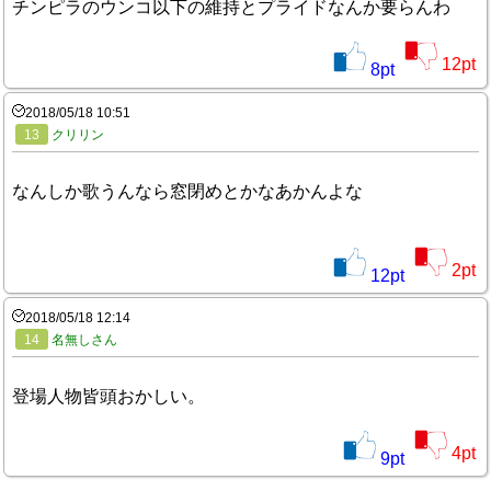
チンピラのウンコ以下の維持とプライドなんか要らんわ
12
pt
8
pt
2018/05/18 10:51
13
クリリン
なんしか歌うんなら窓閉めとかなあかんよな
2
pt
12
pt
2018/05/18 12:14
14
名無しさん
登場人物皆頭おかしい。
4
pt
9
pt