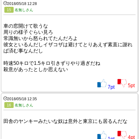
2018/05/18 12:28
15
名無しさん
車の窓開けて歌うな
周りの様子ぐらい見ろ
常識無いから怒られてたんだろよ
彼女といるんだしイザコザは避けてとりあえず素直に謝れ
ば済む事なんだし
時速50キロで1.5キロ引きずりやり過ぎだね
殺意があったとしか思えない
5
pt
7
pt
2018/05/18 12:35
16
名無しさん
田舎のヤンキーみたいな奴は意外と東京にも居るんだな
4
pt