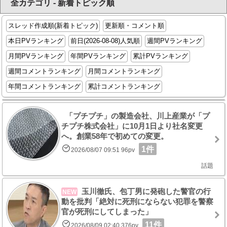
全カテゴリ - 新着トピック順
スレッド作成順(新着トピック)
更新順・コメント順
本日PVランキング
前日(2026-08-08)人気順
週間PVランキング
月間PVランキング
年間PVランキング
累計PVランキング
週間コメントランキング
月間コメントランキング
年間コメントランキング
累計コメントランキング
「プチプチ」の製造会社、川上産業が「プ
チプチ株式会社」に10月1日より社名変更
へ。創業58年で初めての変更。
1件
2026/08/07 09:51 96pv
話題
玉川徹氏、包丁男に発砲した警官の行
NEW
動を批判「絶対に死刑にならない犯罪を警察
官が死刑にしてしまった」
11件
2026/08/09 02:40 376pv