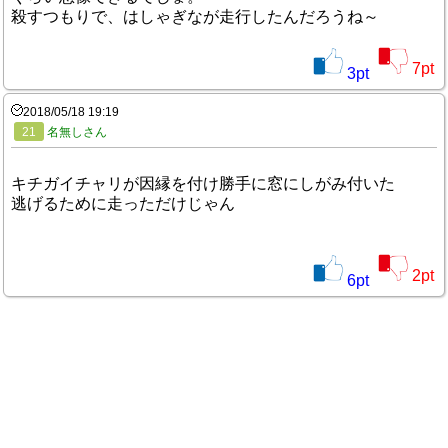
殺すつもりで、はしゃぎなが走行したんだろうね～
7
pt
3
pt
2018/05/18 19:19
21
名無しさん
キチガイチャリが因縁を付け勝手に窓にしがみ付いた
逃げるために走っただけじゃん
2
pt
6
pt