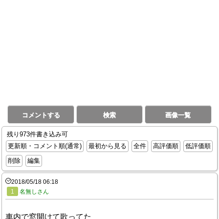
コメントする
検索
画像一覧
残り973件書き込み可
更新順・コメント順(通常)
最初から見る
全件
高評価順
低評価順
削除
編集
2018/05/18 06:18
1
名無しさん
車内で窓開けて歌ってた