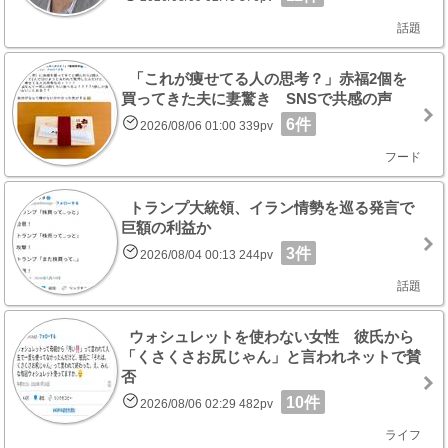
話題
「これが痩せてる人の思考？」赤福2個を
買ってきた夫に妻驚き SNSで共感の声
6件
2026/08/06 01:00 339pv
フード
トランプ大統領、イラン情勢を巡る発言で
巨額の利益か
3件
2026/08/04 00:13 244pv
話題
ウォシュレットを使わない女性 彼氏から
「くさくさお尻じゃん」と言われネットで賛
否
10件
2026/08/06 02:29 482pv
ライフ