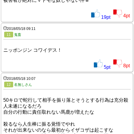
被害者が絶対にマトモな奴じゃない件ｗ
4
pt
19
pt
2018/05/18 09:11
11
鬼畜
ニッポンジン コワイデス！
8
pt
5
pt
2018/05/18 10:07
12
名無しさん
50キロで蛇行して相手を振り落とそうとする行為は充分殺
人未遂になるだろ
自分の行動に責任取れない馬鹿が増えたな
殺るなら人生棒に振る覚悟でやれ
それが出来ないのなら最初からイザコザは起こすな