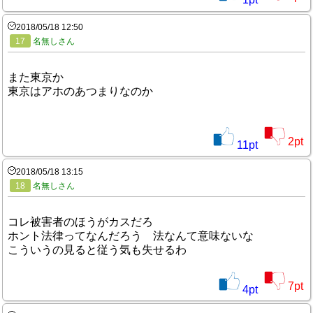
1
pt
2018/05/18 12:50
17
名無しさん
また東京か
東京はアホのあつまりなのか
2
pt
11
pt
2018/05/18 13:15
18
名無しさん
コレ被害者のほうがカスだろ
ホント法律ってなんだろう 法なんて意味ないな
こういうの見ると従う気も失せるわ
7
pt
4
pt