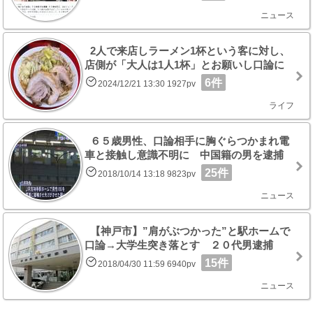
ニュース
2人で来店しラーメン1杯という客に対し、
店側が「大人は1人1杯」とお願いし口論に
6件
2024/12/21 13:30 1927pv
ライフ
６５歳男性、口論相手に胸ぐらつかまれ電
車と接触し意識不明に 中国籍の男を逮捕
25件
2018/10/14 13:18 9823pv
ニュース
【神戸市】”肩がぶつかった”と駅ホームで
口論→大学生突き落とす ２０代男逮捕
15件
2018/04/30 11:59 6940pv
ニュース