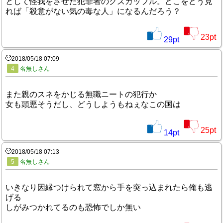
として怪我をさせた犯罪者のクズカップル。どこをどう見
れば「殺意がない気の毒な人」になるんだろう？
23
pt
29
pt
2018/05/18 07:09
4
名無しさん
また親のスネをかじる無職ニートの犯行か
女も頭悪そうだし、どうしようもねぇなこの国は
25
pt
14
pt
2018/05/18 07:13
5
名無しさん
いきなり因縁つけられて窓から手を突っ込まれたら俺も逃
げる
しがみつかれてるのも恐怖でしか無い