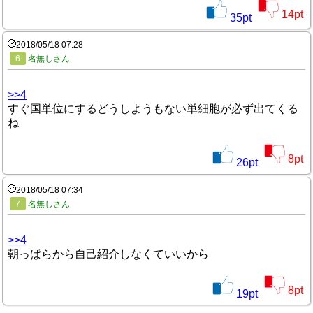
14
pt
35
pt
2018/05/18 07:28
6
名無しさん
>>4
すぐ国単位にするどうしようもない単細胞が必ず出てくる
ね
8
pt
26
pt
2018/05/18 07:34
7
名無しさん
>>4
朝っぱらから自己紹介しなくていいから
8
pt
19
pt