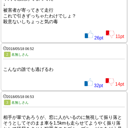
↓
被害者が寄ってきて走行
これで引きずっちゃたわけでしょ？
殺意ないしちょっと気の毒
11
pt
26
pt
2018/05/18 06:52
2
名無しさん
こんなの誰でも逃げるわ
14
pt
32
pt
2018/05/18 06:53
3
名無しさん
相手が輩であろうが、窓に人がいるのに無視して振り落と
そうとしてそのまま車を1.5kmも走らせてようやく振り落