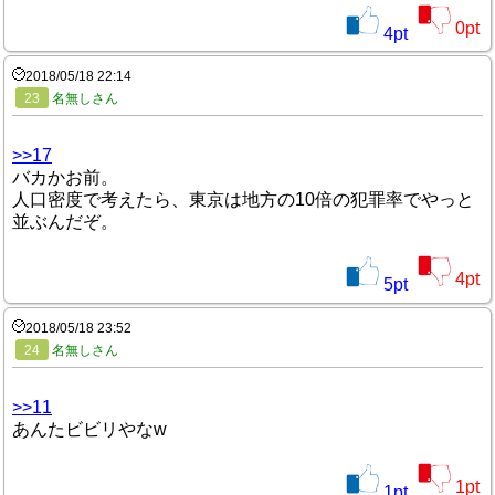
0
pt
4
pt
2018/05/18 22:14
23
名無しさん
>>17
バカかお前。
人口密度で考えたら、東京は地方の10倍の犯罪率でやっと
並ぶんだぞ。
4
pt
5
pt
2018/05/18 23:52
24
名無しさん
>>11
あんたビビリやなw
1
pt
1
pt