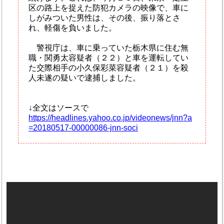
区の路上を捉えた防犯カメラの映像で、車に
しがみついた男性は、その後、振り落とさ
れ、軽傷を負いました。
警視庁は、車に乗っていた栃木県に住む無
職・関勇太容疑者（２２）と車を運転してい
た交際相手の小久保彩菜容疑者（２１）を殺
人未遂の疑いで逮捕しました。
↓全文はソースで
https://headlines.yahoo.co.jp/videonews/jnn?a
=20180517-00000086-jnn-soci