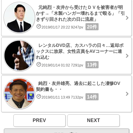
元純烈・友井から受けたＤＶを被害者が明
かす→「木製ハンガー壊れるまで殴る」「引
きずり回された次の日に流産」
20件
2019/01/17 20:22 9247pv
レンタルDVD店、カスハラの日々…返却ボ
ックスに放尿、女性店員をAVコーナーに連
れ込む
13件
2019/01/14 01:02 7291pv
純烈・友井雄亮、過去に起こした凄惨DV
契約書も・・
14件
2019/01/11 13:49 7132pv
PREV
NEXT