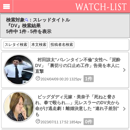
検索対象
：スレッドタイトル
『DV』検索結果
5件中 1件 - 5件を表示
スレタイ検索
本文検索
投稿者名検索
村田諒太“バレンタイン不倫”女性へ「泥酔
DV」「裏切りの口止め工作」告発を本人に
直撃
1件
2024/04/09 00:20 1325pv
ビッグダディ元嫁・美奈子「死ねと脅さ
れ、拳で殴られ…」元レスラーのDV夫から
命がけ逃走劇！離婚決意した “連れ子差別”
も
0件
2023/07/11 17:52 1854pv