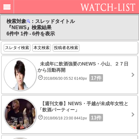
検索対象
：スレッドタイトル
『NEWS』検索結果
6件中 1件 - 6件を表示
スレタイ検索
本文検索
投稿者名検索
未成年に飲酒強要のNEWS・小山、２７日
から活動再開
17件
2018/06/30 05:52 6140pv
【週刊文春】NEWS・手越が未成年女性と
「飲酒パーティー」
13件
2018/06/18 23:00 8441pv