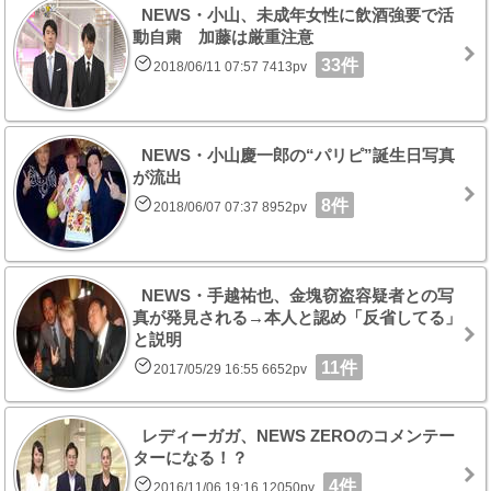
NEWS・小山、未成年女性に飲酒強要で活
動自粛 加藤は厳重注意
33件
2018/06/11 07:57 7413pv
NEWS・小山慶一郎の“パリピ”誕生日写真
が流出
8件
2018/06/07 07:37 8952pv
NEWS・手越祐也、金塊窃盗容疑者との写
真が発見される→本人と認め「反省してる」
と説明
11件
2017/05/29 16:55 6652pv
レディーガガ、NEWS ZEROのコメンテー
ターになる！？
4件
2016/11/06 19:16 12050pv