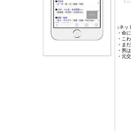
↓ネッ
・命に
・こわ
・まだ
・男は
・元交