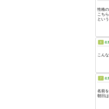
性格の
こちら
という
名
6
こんな
名
7
名前を
朝日は