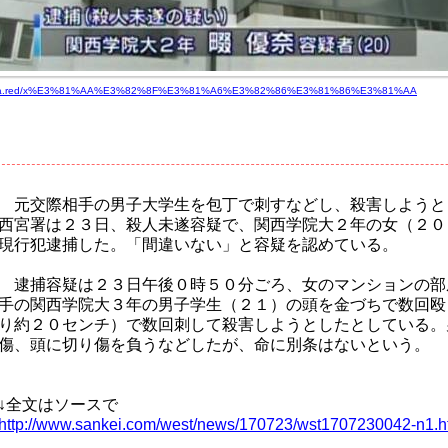
mera.red/x%E3%81%AA%E3%82%8F%E3%81%A6%E3%82%86%E3%81%86%E3%81%AA
元交際相手の男子大学生を包丁で刺すなどし、殺害しようと
西宮署は２３日、殺人未遂容疑で、関西学院大２年の女（２０
現行犯逮捕した。「間違いない」と容疑を認めている。
逮捕容疑は２３日午後０時５０分ごろ、女のマンションの部
手の関西学院大３年の男子学生（２１）の頭を金づちで数回殴
り約２０センチ）で数回刺して殺害しようとしたとしている。
傷、頭に切り傷を負うなどしたが、命に別条はないという。
↓全文はソースで
http://www.sankei.com/west/news/170723/wst1707230042-n1.h