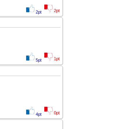
2
pt
2
pt
1
pt
5
pt
0
pt
4
pt