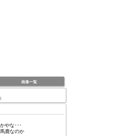
画像一覧
集
やな･･･
馬鹿なのか