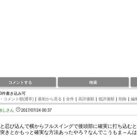
コメントする
検索
83件書き込み可
|
|
|
|
|
|
・コメント順(通常)
最初から見る
全件
高評価順
低評価順
削除
編
無しさん
2017/07/24 00:37
と忍び込んで横からフルスイングで後頭部に確実に打ち込むとか
突きとかもっと確実な方法あったやろ？なんでこうもま～んは