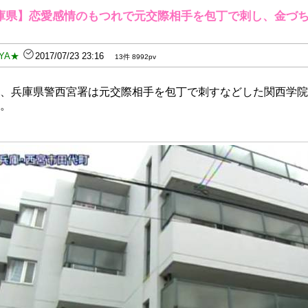
庫県】恋愛感情のもつれで元交際相手を包丁で刺し、金づ
YA★
2017/07/23 23:16
13件 8992pv
、兵庫県警西宮署は元交際相手を包丁で刺すなどした関西学院
。