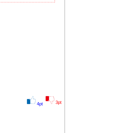
3
pt
4
pt