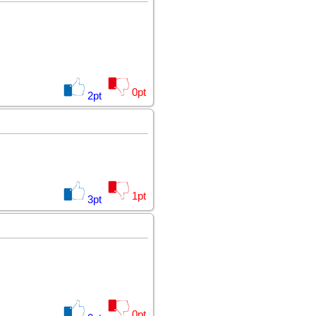
0
pt
2
pt
1
pt
3
pt
0
pt