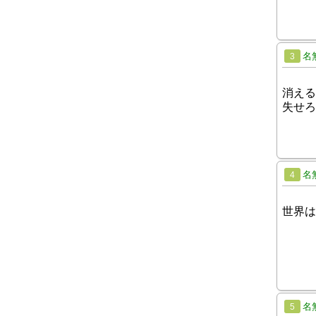
名
3
消える
失せろ
名
4
世界は
名
5