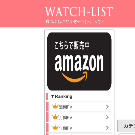
暇つぶしにどうぞーヽ(＞。＜*)ノ
▼Ranking
週間PV
月間PV
カテ
年間PV