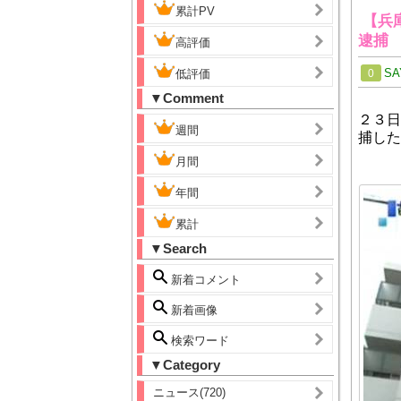
累計PV
【兵
逮捕
高評価
SA
低評価
0
▼Comment
２３日
週間
捕した
月間
年間
累計
▼Search
新着コメント
新着画像
検索ワード
▼Category
ニュース(720)