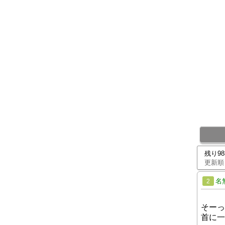
残り9
更新順
名
2
そーっ
首に一