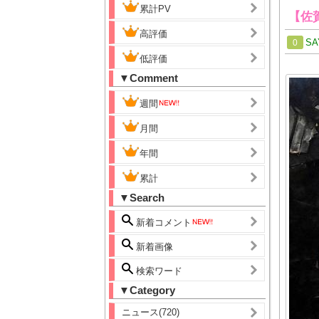
累計PV
【佐
高評価
SA
0
低評価
▼Comment
週間
月間
年間
累計
▼Search
新着コメント
新着画像
検索ワード
▼Category
ニュース(720)