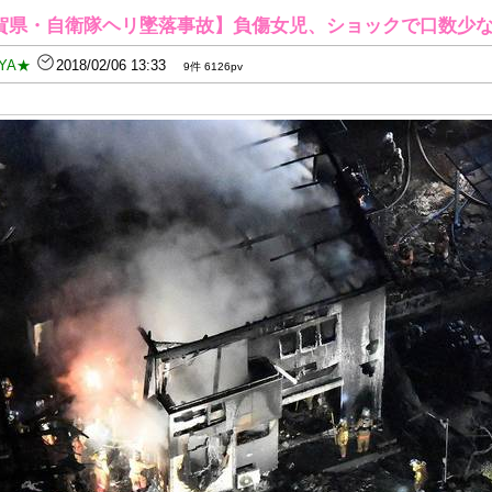
賀県・自衛隊ヘリ墜落事故】負傷女児、ショックで口数少
YA★
2018/02/06 13:33
9件 6126pv