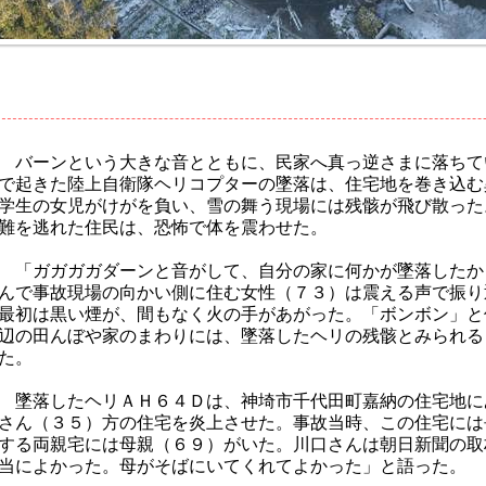
バーンという大きな音とともに、民家へ真っ逆さまに落ちて
で起きた陸上自衛隊ヘリコプターの墜落は、住宅地を巻き込む
学生の女児がけがを負い、雪の舞う現場には残骸が飛び散った
難を逃れた住民は、恐怖で体を震わせた。
「ガガガガダーンと音がして、自分の家に何かが墜落したか
んで事故現場の向かい側に住む女性（７３）は震える声で振り
最初は黒い煙が、間もなく火の手があがった。「ボンボン」と
辺の田んぼや家のまわりには、墜落したヘリの残骸とみられる
た。
墜落したヘリＡＨ６４Ｄは、神埼市千代田町嘉納の住宅地に
さん（３５）方の住宅を炎上させた。事故当時、この住宅には
する両親宅には母親（６９）がいた。川口さんは朝日新聞の取
当によかった。母がそばにいてくれてよかった」と語った。