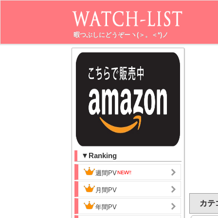
暇つぶしにどうぞーヽ(＞。＜*)ノ
▼Ranking
週間PV
月間PV
カテ
年間PV