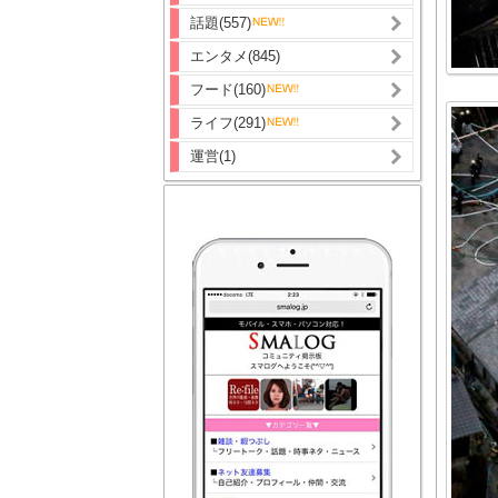
話題(557)
エンタメ(845)
フード(160)
ライフ(291)
運営(1)