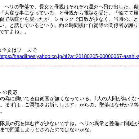
ヘリの墜落で、長女と母親はそれぞれ屋外へ飛び出した。職
「大変な事になっている」と母親から電話を受け、「慌てて帰
傷で病院から戻ったが、ショックで口数が少なく、当時のこと
い、と話しているという。約２時間後に自衛隊の関係者が謝り
ですよね」。
↓全文はソースで
https://headlines.yahoo.co.jp/hl?a=20180205-00000067-asahi-
トの反応
の為に働いてる自衛官が無くなっている。1人の人間が無くな
。まずは…ご冥福をお祈りします。からの、墜落はなぜか？等
。
隊員の死を悼む声が少ないですね。ヘリの異常と整備に問題が
まで回避しようとされたのではないかな。