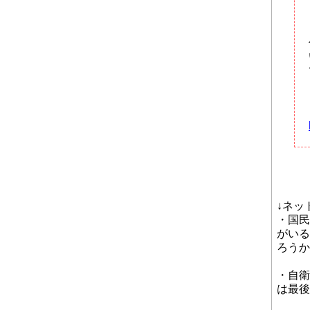
↓ネッ
・国民
がいる
ろうか
・自衛
は最後