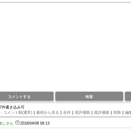
コメントする
検索
77件書き込み可
|
|
|
|
|
|
・コメント順(通常)
最初から見る
全件
高評価順
低評価順
削除
編
無しさん
2018/04/08 08:13