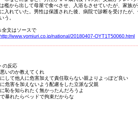
は檻から出して母屋で食べさせ、入浴もさせていたが、家族が
に入れていた。男性は保護された後、病院で診断を受けたが、
いう。
↓全文はソースで
http://www.yomiuri.co.jp/national/20180407-OYT1T50060.html
トの反応
悪いのか教えてくれ
にして他人に危害加えて責任取らない親よりよっぽど良い
に危害を加えないよう配慮をした立派な父親
に恥を知られたく無かったんだろうよ
で暴れたらベッドで拘束だからな