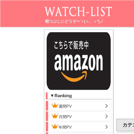
暇つぶしにどうぞーヽ(＞。＜*)ノ
▼Ranking
週間PV
月間PV
カテ
年間PV