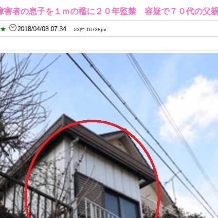
障害者の息子を１ｍの檻に２０年監禁 容疑で７０代の父
B★
2018/04/08 07:34
23件 10738pv