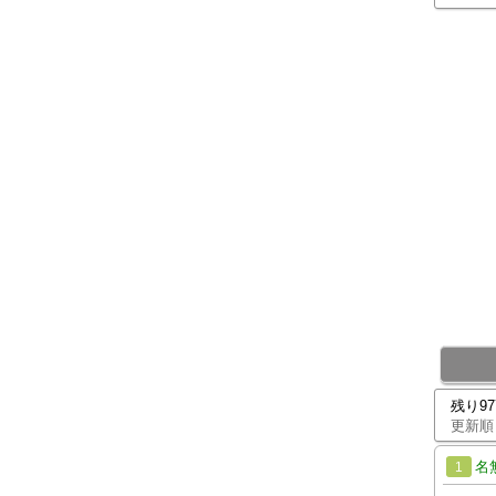
残り9
更新順
名
1