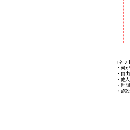
↓ネッ
・何が
・自由
・他人
・世間
・施設