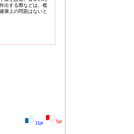
外出する際などは、檻
健康上の問題はないと
5
pt
11
pt