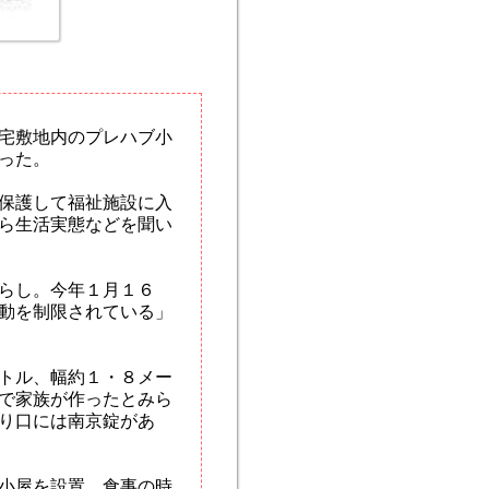
宅敷地内のプレハブ小
った。
保護して福祉施設に入
ら生活実態などを聞い
らし。今年１月１６
動を制限されている」
トル、幅約１・８メー
で家族が作ったとみら
り口には南京錠があ
小屋を設置。食事の時