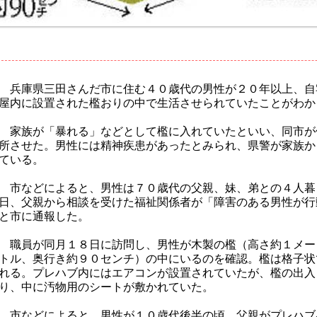
兵庫県三田さんだ市に住む４０歳代の男性が２０年以上、自
屋内に設置された檻おりの中で生活させられていたことがわか
家族が「暴れる」などとして檻に入れていたといい、同市が
所させた。男性には精神疾患があったとみられ、県警が家族か
ている。
市などによると、男性は７０歳代の父親、妹、弟との４人暮
日、父親から相談を受けた福祉関係者が「障害のある男性が行
と市に通報した。
職員が同月１８日に訪問し、男性が木製の檻（高さ約１メー
トル、奥行き約９０センチ）の中にいるのを確認。檻は格子状
れる。プレハブ内にはエアコンが設置されていたが、檻の出入
り、中に汚物用のシートが敷かれていた。
市などによると、男性が１０歳代後半の頃、父親がプレハブ