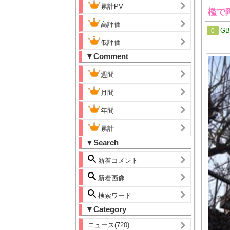
累計PV
檻で
高評価
G
0
低評価
▼Comment
週間
月間
年間
累計
▼Search
新着コメント
新着画像
検索ワード
▼Category
ニュース(720)