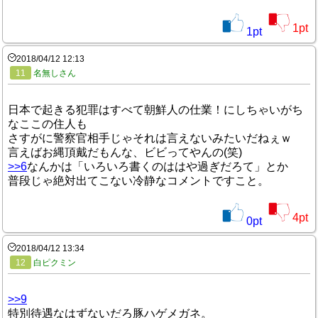
1
pt
1
pt
2018/04/12 12:13
11
名無しさん
日本で起きる犯罪はすべて朝鮮人の仕業！にしちゃいがち
なここの住人も
さすがに警察官相手じゃそれは言えないみたいだねぇｗ
言えばお縄頂戴だもんな、ビビってやんの(笑)
>>6
なんかは「いろいろ書くのははや過ぎだろて」とか
普段じゃ絶対出てこない冷静なコメントですこと。
4
pt
0
pt
2018/04/12 13:34
12
白ピクミン
>>9
特別待遇なはずないだろ豚ハゲメガネ。