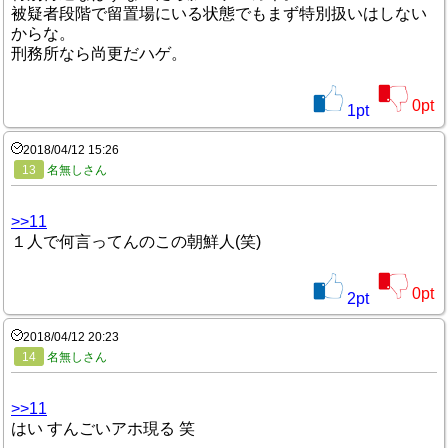
被疑者段階で留置場にいる状態でもまず特別扱いはしない
からな。
刑務所なら尚更だハゲ。
0
pt
1
pt
2018/04/12 15:26
13
名無しさん
>>11
１人で何言ってんのこの朝鮮人(笑)
0
pt
2
pt
2018/04/12 20:23
14
名無しさん
>>11
はい すんごいアホ現る 笑