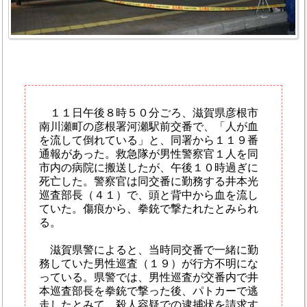
１１日午後８時５０分ごろ、滋賀県彦根市
南川瀬町の彦根署河瀬駅前交番で、「人が血
を流して倒れている」と、同署から１１９番
通報があった。救急隊が男性警察官１人を同
市内の病院に搬送したが、午後１０時過ぎに
死亡した。警察官は同交番に勤務する井本光
巡査部長（４１）で、頭と背中から血を流し
ていた。傷痕から、拳銃で撃たれたとみられ
る。
滋賀県警によると、当時同交番で一緒に勤
務していた男性巡査（１９）が行方不明にな
っている。県警では、男性巡査が交番内で井
本巡査部長を拳銃で撃った後、パトカーで逃
走したとみて、殺人容疑での逮捕状を請求す