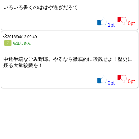
いろいろ書くのははや過ぎだろて
0
pt
1
pt
2018/04/12 09:49
7
名無しさん
中途半端なごみ野郎。やるなら徹底的に殺戮せよ！歴史に
残る大量殺戮を！
0
pt
0
pt