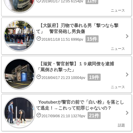
11件
2019/01/17 12:05 6154pv
ニュース
【大阪府】刃物で暴れる男「撃つなら撃
て」 警官発砲し男負傷
15件
2018/11/18 11:51 6996pv
ニュース
【滋賀・警官射撃】１９歳同僚を逮捕
「罵倒され撃った」
19件
2018/04/17 21:23 10004pv
ニュース
Youtuberが警官の前で「白い粉」を落とし
て逃走！→これって犯罪じゃないの？
21件
2017/09/06 21:10 13276pv
話題