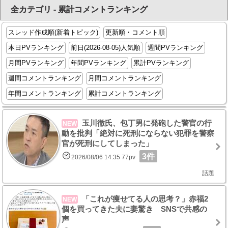
全カテゴリ - 累計コメントランキング
スレッド作成順(新着トピック)
更新順・コメント順
本日PVランキング
前日(2026-08-05)人気順
週間PVランキング
月間PVランキング
年間PVランキング
累計PVランキング
週間コメントランキング
月間コメントランキング
年間コメントランキング
累計コメントランキング
玉川徹氏、包丁男に発砲した警官の行
NEW
動を批判「絶対に死刑にならない犯罪を警察
官が死刑にしてしまった」
3件
2026/08/06 14:35 77pv
話題
「これが痩せてる人の思考？」赤福2
NEW
個を買ってきた夫に妻驚き SNSで共感の
声