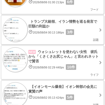
6件
2026/08/06 01:00 213pv
フード
トランプ大統領、イラン情勢を巡る発言で
巨額の利益か
3件
2026/08/04 00:13 186pv
話題
ウォシュレットを使わない女性 彼氏
NEW
から「くさくさお尻じゃん」と言われネット
で賛否
10件
2026/08/06 02:29 440pv
ライフ
【イオンモール爆発】イオン幹部の会見に
賞賛の声
5件
2026/08/02 05:13 424pv
話題