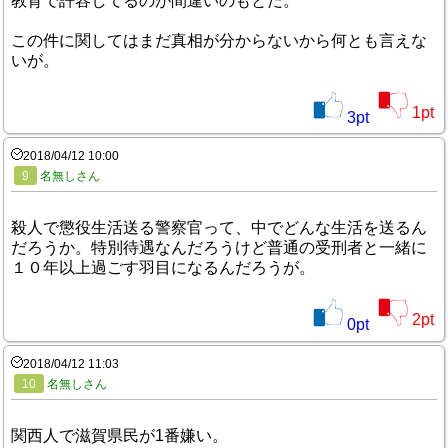
教育で許容してるのが間違いのもとだ。
この件に関してはまだ真相が分からないから何とも言えな
いが。
1
pt
3
pt
2018/04/12 10:00
9
名無しさん
殺人で懲役生活送る警察官って、中でどんな生活を送るん
だろうか。特別待遇なんだろうけど普通の受刑者と一緒に
１０年以上過ごす羽目になるんだろうが。
2
pt
0
pt
2018/04/12 11:03
10
名無しさん
関西人で滋賀県民が1番嫌い。