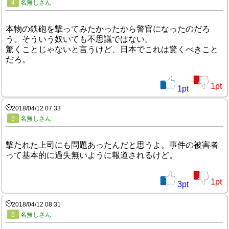
4
名無しさん
本物の鉄砲を撃ってみたかったから警官になったのだろ
う。そういう奴いても不思議ではない。
驚くことじゃないと言うけど、日本でこれは驚くべきこと
だろ。
1
pt
1
pt
2018/04/12 07:33
5
名無しさん
撃たれた上司にも問題あったんだと思うよ。事件の被害者
って基本的に過失無いように報道されるけど。
1
pt
3
pt
2018/04/12 08:31
6
名無しさん