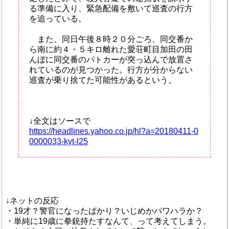
る準備に入り、緊急配備を敷いて巡査の行方
を追っている。
また、同日午後８時２０分ごろ、同交番か
ら南に約４・５キロ離れた愛荘町目加田の田
んぼに同交番のパトカーが突っ込んで放置さ
れているのが見つかった。行方が分からない
巡査が乗り捨てた可能性があるという。
↓全文はソースで
https://headlines.yahoo.co.jp/hl?a=20180411-0
0000033-kyt-l25
↓ネットの反応
・19才？警官になったばかり？いじめかパワハラか？
・単純に19歳に拳銃持たすなんて、って考えてしまう。