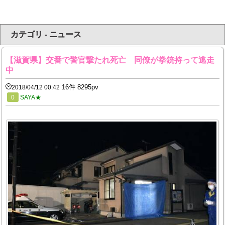
カテゴリ - ニュース
【滋賀県】交番で警官撃たれ死亡 同僚が拳銃持って逃走
中
16件 8295pv
2018/04/12 00:42
0
SAYA★