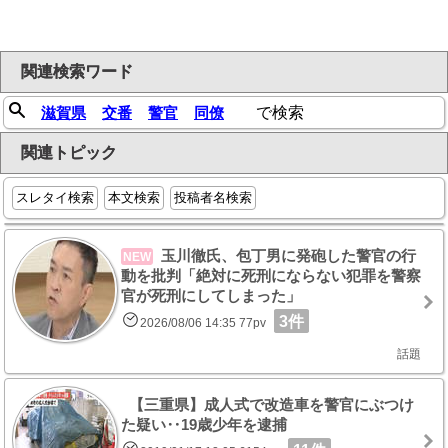
関連検索ワード
滋賀県
交番
警官
同僚
で検索
関連トピック
スレタイ検索
本文検索
投稿者名検索
玉川徹氏、包丁男に発砲した警官の行
NEW
動を批判「絶対に死刑にならない犯罪を警察
官が死刑にしてしまった」
3件
2026/08/06 14:35 77pv
話題
【三重県】成人式で改造車を警官にぶつけ
た疑い‥19歳少年を逮捕