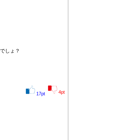
でしょ？
4
pt
17
pt