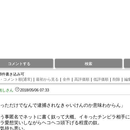
コメントする
検索
88件書き込み可
|
|
|
|
|
|
・コメント順(通常)
最初から見る
全件
高評価順
低評価順
削除
編
無しさん
2018/05/06 07:33
っただけでなんで逮捕されなきゃいけんのか意味わからん」
う事匿名でネットに書く奴って大概、イキったチンピラ相手に
ラ愛想笑いしながらヘコヘコ頭下げる程度の奴。
気持ち悪い。