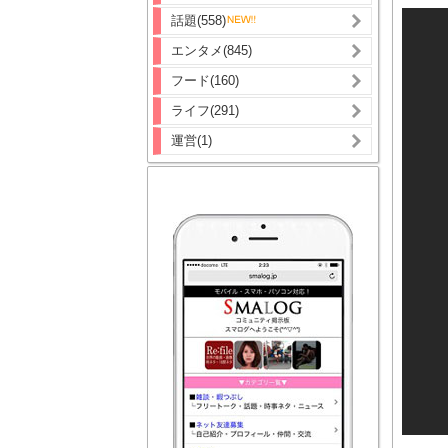
話題(558)
エンタメ(845)
フード(160)
ライフ(291)
運営(1)