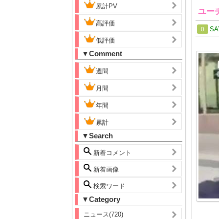
累計PV
ユー
高評価
SA
0
低評価
▼Comment
週間
月間
年間
累計
▼Search
新着コメント
新着画像
検索ワード
▼Category
ニュース(720)