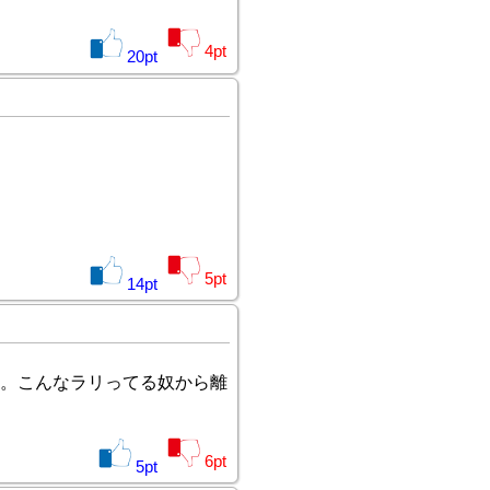
4
pt
20
pt
5
pt
14
pt
。こんなラリってる奴から離
6
pt
5
pt