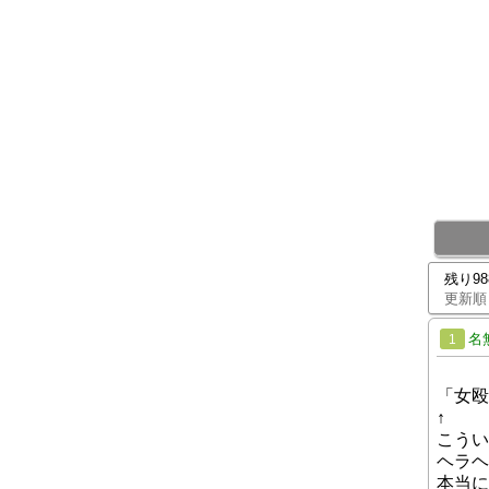
残り9
更新順
名
1
「女殴
↑
こうい
ヘラヘ
本当に