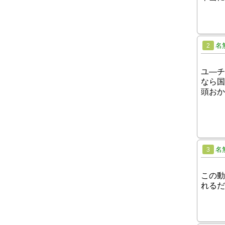
名
2
ユ―チ
なら国
頭おか
名
3
この動
れるだ