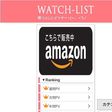
暇つぶしにどうぞーヽ(＞。＜*)ノ
▼Ranking
週間PV
月間PV
カテ
年間PV