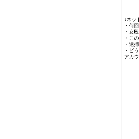
↓ネッ
・何回
・女殴
・この
・逮捕
・どう
アカウ