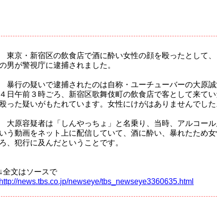
東京・新宿区の飲食店で酒に酔い女性の顔を殴ったとして、
の男が警視庁に逮捕されました。
暴行の疑いで逮捕されたのは自称・ユーチューバーの大原誠
４日午前３時ごろ、新宿区歌舞伎町の飲食店で客として来てい
殴った疑いがもたれています。女性にけがはありませんでした
大原容疑者は「しんやっちょ」と名乗り、当時、アルコール
いう動画をネット上に配信していて、酒に酔い、暴れたため女
ろ、犯行に及んだということです。
↓全文はソースで
http://news.tbs.co.jp/newseye/tbs_newseye3360635.html