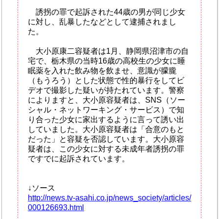
誘拐の罪で起訴された44歳の男が同じ少女
に対し、乱暴したなどとして逮捕されまし
た。
大小原康二容疑者は1月、静岡県沼津市の自
宅で、栃木県の当時16歳の高校生の少女に睡
眠薬を入れた飲み物を飲ませ、意識が朦朧
（もうろう）とした状態で性的暴行をしてビ
デオで撮影した疑いが持たれています。警察
によりますと、大小原容疑者は、SNS（ソー
シャル・ネットワーキング・サービス）で知
り合った少女に家出するように言って誘い出
していました。大小原容疑者は「合意のもと
だった」と容疑を否認しています。大小原容
疑者は、この少女に対する未成年者誘拐の罪
ですでに起訴されています。
↓ソース
http://news.tv-asahi.co.jp/news_society/articles/
000126693.html