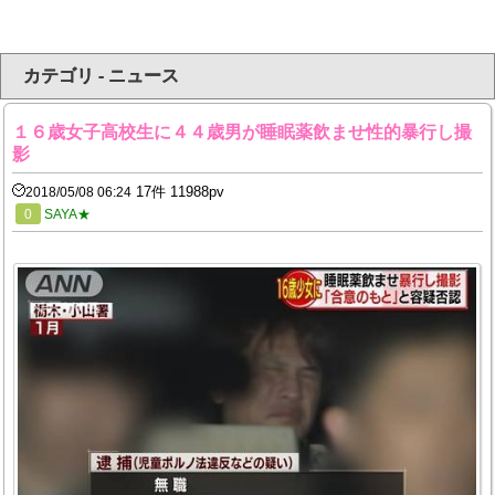
カテゴリ - ニュース
１６歳女子高校生に４４歳男が睡眠薬飲ませ性的暴行し撮
影
17件 11988pv
2018/05/08 06:24
0
SAYA★