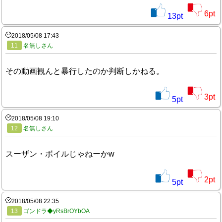
6
pt
13
pt
2018/05/08 17:43
11
名無しさん
その動画観んと暴行したのか判断しかねる。
3
pt
5
pt
2018/05/08 19:10
12
名無しさん
スーザン・ボイルじゃねーかw
2
pt
5
pt
2018/05/08 22:35
13
ゴンドラ◆yRsBrOYbOA