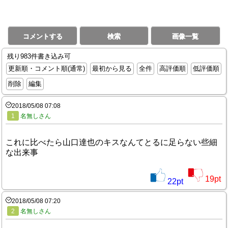
コメントする
検索
画像一覧
残り983件書き込み可
更新順・コメント順(通常)
最初から見る
全件
高評価順
低評価順
削除
編集
2018/05/08 07:08
1
名無しさん
これに比べたら山口達也のキスなんてとるに足らない些細
な出来事
19
pt
22
pt
2018/05/08 07:20
2
名無しさん