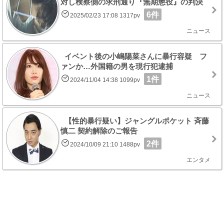
対し検察側の求刑通り『無期懲役』の判決
6件
2025/02/23 17:08 1317pv
ニュース
イベント後の小嶋陽菜さんに暴行容疑 フ
ァンか…外国籍の男を現行犯逮捕
1件
2024/11/04 14:38 1099pv
ニュース
【性的暴行疑い】ジャングルポケット 斉藤
慎二 契約解除のご報告
2件
2024/10/09 21:10 1488pv
エンタメ