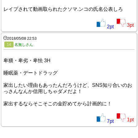
レイプされて動画取られたクソマ.ンコの氏名公表しろ
3
pt
2
pt
2018/05/08 22:53
14
名無しさん
卑猥・卑劣・卑怯 3H
睡眠薬・デートドラッグ
家出したい理由もあったんだろうけど、SNS知り合いのお
っさんなんか信用しちゃダメだよ！
家出するならそこそこの金貯めてから計画的に！
1
pt
7
pt