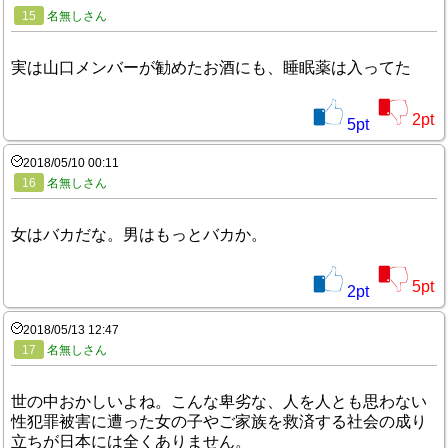
15
名無しさん
実は山口メンバーが勧めたお酒にも、睡眠薬は入ってた
2
pt
5
pt
2018/05/10 00:11
16
名無しさん
女はバカだな。男はもっとバカか。
5
pt
2
pt
2018/05/13 12:47
17
名無しさん
世の中おかしいよね。こんな卑劣な、人を人とも思わない
性犯罪被害に遭った女の子やご家族を救済する社会の成り
立ちが日本には全くありません。