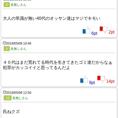
8
名無しさん
大人の常識が無い40代のオッサン達はマジでキモい
2
pt
6
pt
2018/05/08 10:46
9
名無しさん
４０代はまだ荒れてる時代を生きてきたゴミ達だからなぁ
犯罪がカッコイイと思ってるんだよ
14
pt
9
pt
2018/05/08 12:50
10
名無しさん
氏ねクズ