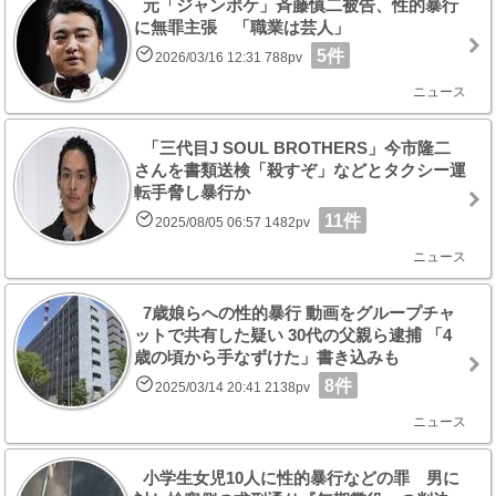
元「ジャンポケ」斉藤慎二被告、性的暴行
に無罪主張 「職業は芸人」
5件
2026/03/16 12:31 788pv
ニュース
「三代目J SOUL BROTHERS」今市隆二
さんを書類送検「殺すぞ」などとタクシー運
転手脅し暴行か
11件
2025/08/05 06:57 1482pv
ニュース
7歳娘らへの性的暴行 動画をグループチャ
ットで共有した疑い 30代の父親ら逮捕 「4
歳の頃から手なずけた」書き込みも
8件
2025/03/14 20:41 2138pv
ニュース
小学生女児10人に性的暴行などの罪 男に