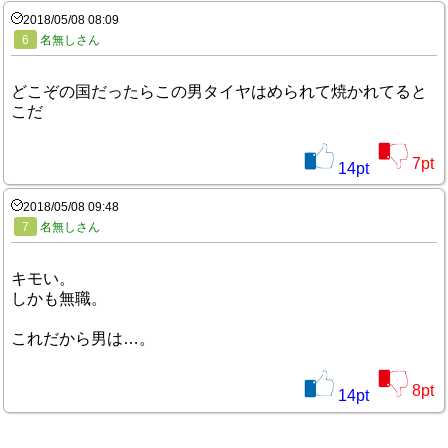
2018/05/08 08:09
6
名無しさん
どこぞの国だったらこの男タイヤはめられて焼かれてると
こだ
7
pt
14
pt
2018/05/08 09:48
7
名無しさん
キモい。
しかも無職。
これだから男は…。
8
pt
14
pt