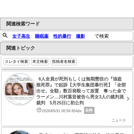
関連検索ワード
女子高生
睡眠薬
性的暴行
撮影
で検索
関連トピック
スレタイ検索
本文検索
投稿者名検索
6人全員が死刑もしくは無期懲役の『強盗
致死罪』で起訴【大学生集団暴行死】「全部
出せ。全額」数百発殴って放置 奪った金で
ラーメン…川村葉音被告ら男女3人の裁判員
裁判 5月25日に初公判
8件
2026/05/31 00:56 854pv
ニュース