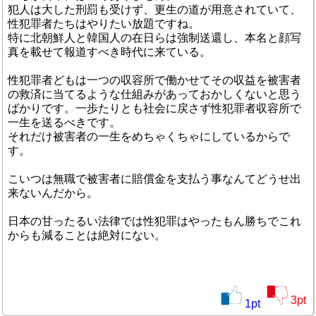
犯人は大した刑罰も受けず、更生の道が用意されていて、
性犯罪者たちはやりたい放題ですね。
特に北朝鮮人と韓国人の在日らは強制送還し、本名と顔写
真を載せて報道すべき時代に来ている。
性犯罪者どもは一つの収容所で働かせてその収益を被害者
の救済に当てるような仕組みがあっておかしくないと思う
ばかりです。一歩たりとも社会に戻さず性犯罪者収容所で
一生を送るべきです。
それだけ被害者の一生をめちゃくちゃにしているからで
す。
こいつは無職で被害者に賠償金を支払う事なんてどうせ出
来ないんだから。
日本の甘ったるい法律では性犯罪はやったもん勝ちでこれ
からも減ることは絶対にない。
3
pt
1
pt