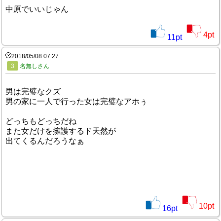
中原でいいじゃん
4
pt
11
pt
2018/05/08 07:27
3
名無しさん
男は完璧なクズ
男の家に一人で行った女は完璧なアホぅ
どっちもどっちだね
また女だけを擁護するド天然が
出てくるんだろうなぁ
10
pt
16
pt