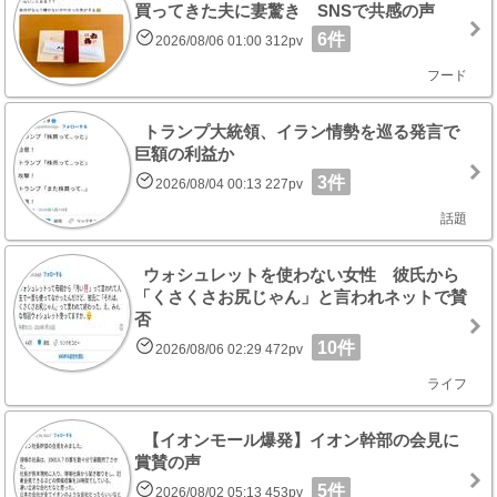
買ってきた夫に妻驚き SNSで共感の声
6件
2026/08/06 01:00 312pv
フード
トランプ大統領、イラン情勢を巡る発言で
巨額の利益か
3件
2026/08/04 00:13 227pv
話題
ウォシュレットを使わない女性 彼氏から
「くさくさお尻じゃん」と言われネットで賛
否
10件
2026/08/06 02:29 472pv
ライフ
【イオンモール爆発】イオン幹部の会見に
賞賛の声
5件
2026/08/02 05:13 453pv