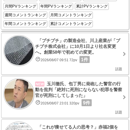
月間PVランキング
年間PVランキング
累計PVランキング
週間コメントランキング
月間コメントランキング
年間コメントランキング
累計コメントランキング
「プチプチ」の製造会社、川上産業が「プ
チプチ株式会社」に10月1日より社名変更
へ。創業58年で初めての変更。
1件
2026/08/07 09:51 72pv
話題
玉川徹氏、包丁男に発砲した警官の行
NEW
動を批判「絶対に死刑にならない犯罪を警察
官が死刑にしてしまった」
9件
2026/08/07 23:01 320pv
話題
「これが痩せてる人の思考？」赤福2個を