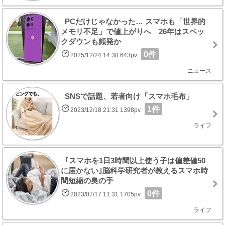
PCだけじゃなかった… スマホも「世界的
メモリ不足」で値上がりへ 26年はスペッ
クダウンも頻発か
0件
2025/12/24 14:38 643pv
ニュース
SNSで話題、若者向け「スマホ毛布」
1件
2023/12/18 21:31 1398pv
ライフ
｢スマホを1日3時間以上使う子は偏差値50
に届かない｣脳科学研究者が教えるスマホ時
間短縮の奥の手
0件
2023/07/17 11:31 1705pv
ライフ