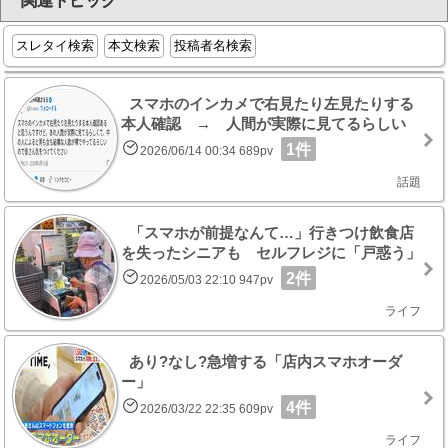
関連トピック
スレタイ検索
本文検索
投稿者名検索
スマホのインカメで右見たり左見たりする
本人確認 → 人間が実際に見てるらしい
1件
2026/06/14 00:34 689pv
話題
「スマホが前提なんて…」行きつけ飲食店
を失ったシニアも セルフレジに「戸惑う」
2件
2026/05/03 22:10 947pv
ライフ
あり?なし?急増する「店内スマホオーダ
ー」
4件
2026/03/22 22:35 609pv
ライフ