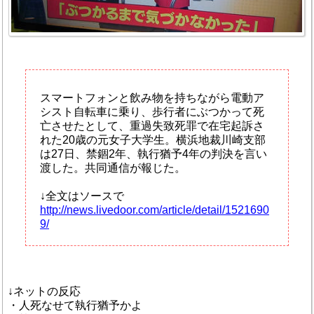
スマートフォンと飲み物を持ちながら電動ア
シスト自転車に乗り、歩行者にぶつかって死
亡させたとして、重過失致死罪で在宅起訴さ
れた20歳の元女子大学生。横浜地裁川崎支部
は27日、禁錮2年、執行猶予4年の判決を言い
渡した。共同通信が報じた。
↓全文はソースで
http://news.livedoor.com/article/detail/1521690
9/
↓ネットの反応
・人死なせて執行猶予かよ