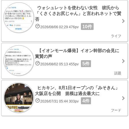
ウォシュレットを使わない女性 彼氏から
「くさくさお尻じゃん」と言われネットで賛
否
10件
2026/08/06 02:29 476pv
ライフ
【イオンモール爆発】イオン幹部の会見に
賞賛の声
5件
2026/08/02 05:13 455pv
話題
ヒカキン、8月1日オープンの「みそきん」
大阪店を公開 規模は過去最大に
4件
2026/07/31 05:44 303pv
フード