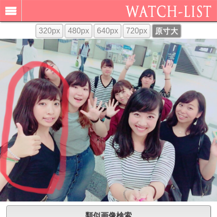
320px
480px
640px
720px
原寸大
類似画像検索