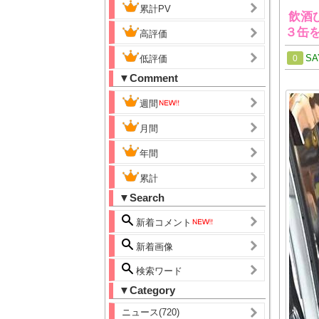
累計PV
飲酒
３缶
高評価
SA
低評価
0
▼Comment
週間
月間
年間
累計
▼Search
新着コメント
新着画像
検索ワード
▼Category
ニュース(720)