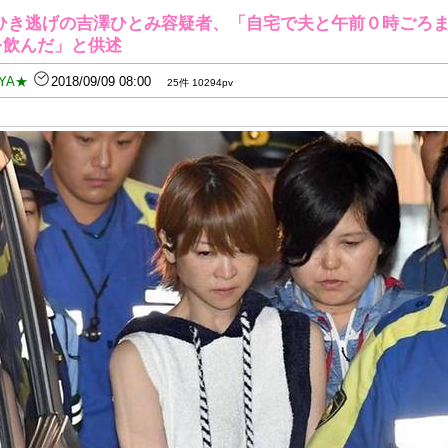
ひき逃げの吉澤ひとみ容疑者、「自宅で夫と午前０時ごろ
を飲んだ」と供述
YA★
2018/09/09 08:00
25件 10294pv