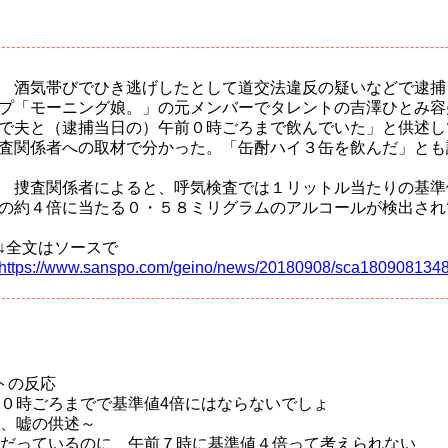
酒気帯びでひき逃げしたとして道交法違反の疑いなどで逮捕
プ「モーニング娘。」の元メンバーでタレントの吉澤ひとみ容
で夫と（逮捕当日の）午前０時ごろまで飲んでいた」と供述し
査関係者への取材で分かった。「缶酎ハイ３缶を飲んだ」とも
捜査関係者によると、呼気検査では１リットル当たりの基準
の約４倍に当たる０・５８ミリグラムのアルコールが検出され
↓全文はソースで
https://www.sanspo.com/geino/news/20180908/sca1809081348
トの反応
０時ごろまでで基準値4倍にはならないでしょ
、嘘の供述～
だっているのに、午前７時に基準値４倍って考えられない