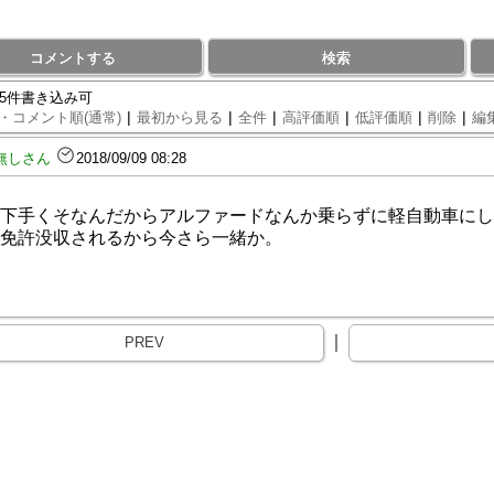
コメントする
検索
75件書き込み可
|
|
|
|
|
|
・コメント順(通常)
最初から見る
全件
高評価順
低評価順
削除
編
無しさん
2018/09/09 08:28
下手くそなんだからアルファードなんか乗らずに軽自動車にし
免許没収されるから今さら一緒か。
｜
PREV