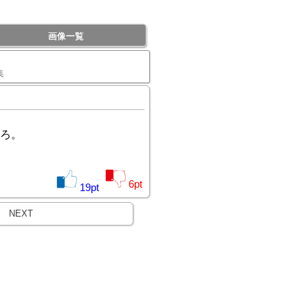
画像一覧
集
ろ。
6
pt
19
pt
NEXT