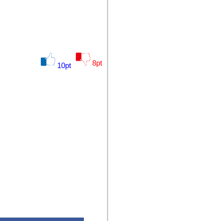
8
pt
10
pt