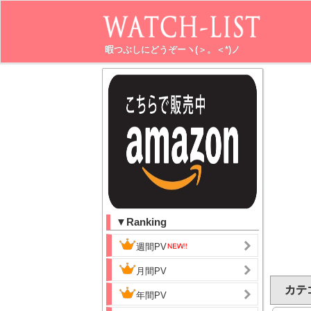
暇つぶしにどうぞーヽ(＞。＜*)ノ
▼Ranking
週間PV
月間PV
カテ
年間PV