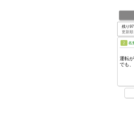
残り9
更新順
名
2
運転が
でも、