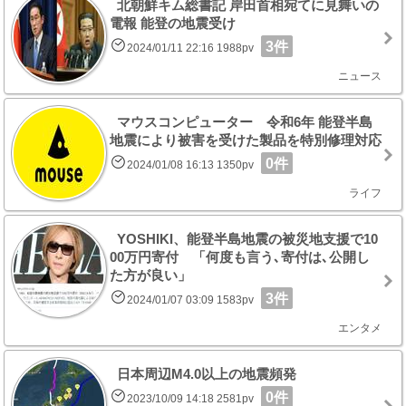
北朝鮮キム総書記 岸田首相宛てに見舞いの
電報 能登の地震受け
3件
2024/01/11 22:16 1988pv
ニュース
マウスコンピューター 令和6年 能登半島
地震により被害を受けた製品を特別修理対応
0件
2024/01/08 16:13 1350pv
ライフ
YOSHIKI、能登半島地震の被災地支援で10
00万円寄付 「何度も言う､寄付は､公開し
た方が良い」
3件
2024/01/07 03:09 1583pv
エンタメ
日本周辺M4.0以上の地震頻発
0件
2023/10/09 14:18 2581pv