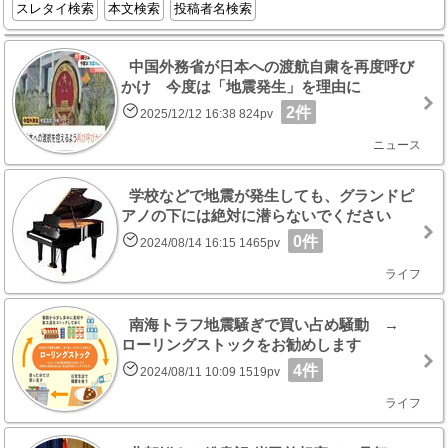
スレタイ検索
本文検索
投稿者名検索
中国外務省が日本への渡航自粛を再度呼び
かけ 今度は「地震発生」を理由に
2件
2025/12/12 16:38 824pv
ニュース
学校などで地震が発生しても、グランドピ
アノの下には絶対に潜らないでください
0件
2024/08/14 16:15 1465pv
ライフ
南海トラフ地震騒ぎで買い占め騒動 →
ローリングストックをお勧めします
4件
2024/08/11 10:09 1519pv
ライフ