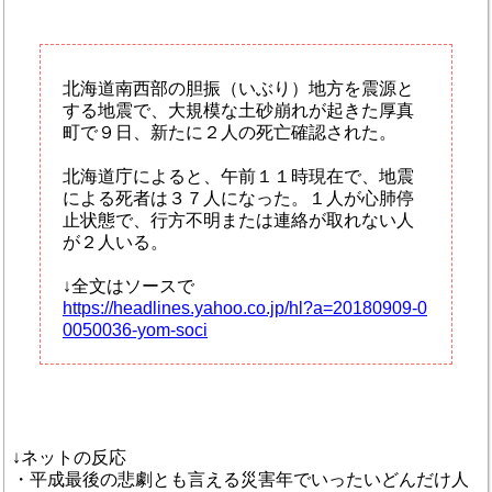
北海道南西部の胆振（いぶり）地方を震源と
する地震で、大規模な土砂崩れが起きた厚真
町で９日、新たに２人の死亡確認された。
北海道庁によると、午前１１時現在で、地震
による死者は３７人になった。１人が心肺停
止状態で、行方不明または連絡が取れない人
が２人いる。
↓全文はソースで
https://headlines.yahoo.co.jp/hl?a=20180909-0
0050036-yom-soci
↓ネットの反応
・平成最後の悲劇とも言える災害年でいったいどんだけ人