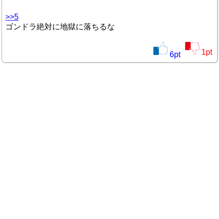
>>5
ゴンドラ絶対に地獄に落ちるな
1
pt
6
pt