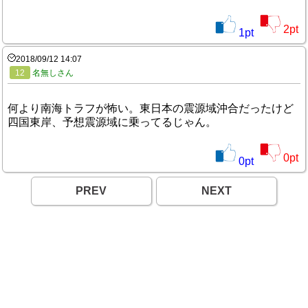
2
pt
1
pt
2018/09/12 14:07
12
名無しさん
何より南海トラフが怖い。東日本の震源域沖合だったけど
四国東岸、予想震源域に乗ってるじゃん。
0
pt
0
pt
PREV
NEXT