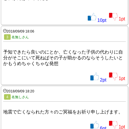
1
pt
10
pt
2018/09/09 18:06
3
名無しさん
予知できたら良いのにとか、亡くなった子供の代わりに自
分がそこにいて死ねばその子が助かるのならそうしたいと
かもうめちゃくちゃな発想
1
pt
2
pt
2018/09/09 18:20
4
名無しさん
地震で亡くなられた方々のご冥福をお祈り申し上げます。
1
pt
6
pt