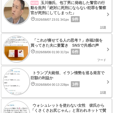
玉川徹氏、包丁男に発砲した警官の行
NEW
動を批判「絶対に死刑にならない犯罪を警察
官が死刑にしてしまった」
9件
2026/08/07 23:01 341pv
話題
「これが痩せてる人の思考？」赤福2個を
買ってきた夫に妻驚き SNSで共感の声
6件
2026/08/06 01:00 317pv
フード
トランプ大統領、イラン情勢を巡る発言で
巨額の利益か
3件
2026/08/04 00:13 228pv
話題
ウォシュレットを使わない女性 彼氏から
「くさくさお尻じゃん」と言われネットで賛