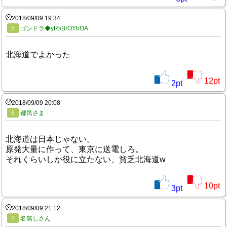
2018/09/09 19:34
5
ゴンドラ◆yRsBrOYbOA
北海道でよかった
12
pt
2
pt
2018/09/09 20:08
6
都民さま
北海道は日本じゃない。
原発大量に作って、東京に送電しろ。
それくらいしか役に立たない、貧乏北海道w
10
pt
3
pt
2018/09/09 21:12
7
名無しさん