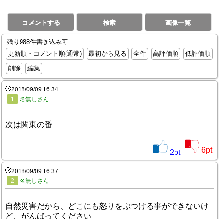
コメントする
検索
画像一覧
残り988件書き込み可
更新順・コメント順(通常)
最初から見る
全件
高評価順
低評価順
削除
編集
2018/09/09 16:34
1
名無しさん
次は関東の番
6
pt
2
pt
2018/09/09 16:37
2
名無しさん
自然災害だから、どこにも怒りをぶつける事ができないけ
ど、がんばってください