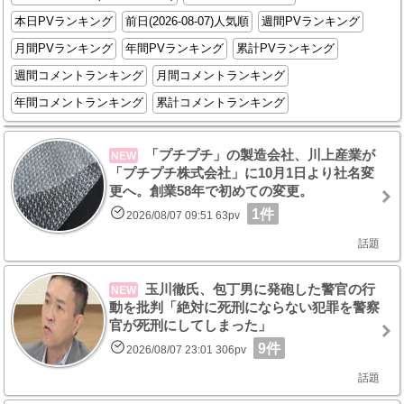
本日PVランキング
前日(2026-08-07)人気順
週間PVランキング
月間PVランキング
年間PVランキング
累計PVランキング
週間コメントランキング
月間コメントランキング
年間コメントランキング
累計コメントランキング
「プチプチ」の製造会社、川上産業が
NEW
「プチプチ株式会社」に10月1日より社名変
更へ。創業58年で初めての変更。
1件
2026/08/07 09:51 63pv
話題
玉川徹氏、包丁男に発砲した警官の行
NEW
動を批判「絶対に死刑にならない犯罪を警察
官が死刑にしてしまった」
9件
2026/08/07 23:01 306pv
話題