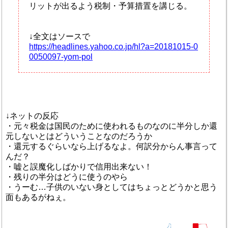
リットが出るよう税制・予算措置を講じる。
↓全文はソースで
https://headlines.yahoo.co.jp/hl?a=20181015-0
0050097-yom-pol
↓ネットの反応
・元々税金は国民のために使われるものなのに半分しか還
元しないとはどういうことなのだろうか
・還元するぐらいなら上げるなよ。何訳分からん事言って
んだ？
・嘘と誤魔化しばかりで信用出来ない！
・残りの半分はどうに使うのやら
・うーむ…子供のいない身としてはちょっとどうかと思う
面もあるがねぇ。