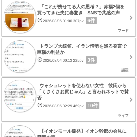
「これが痩せてる人の思考？」赤福2個を
買ってきた夫に妻驚き SNSで共感の声
6件
2026/08/06 01:00 307pv
フード
トランプ大統領、イラン情勢を巡る発言で
巨額の利益か
3件
2026/08/04 00:13 225pv
話題
ウォシュレットを使わない女性 彼氏から
「くさくさお尻じゃん」と言われネットで賛
否
10件
2026/08/06 02:29 469pv
ライフ
【イオンモール爆発】イオン幹部の会見に