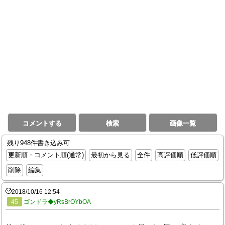
コメントする
検索
画像一覧
残り948件書き込み可
更新順・コメント順(通常)
最初から見る
全件
高評価順
低評価順
削除
編集
2018/10/16 12:54
45
ゴンドラ◆yRsBrOYbOA