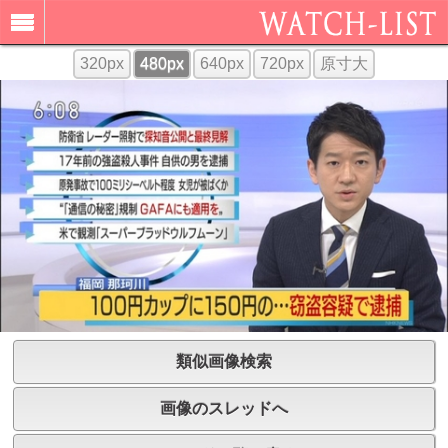
320px
480px
640px
720px
原寸大
類似画像検索
画像のスレッドへ