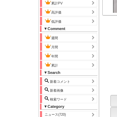
累計PV
高評価
低評価
▼Comment
週間
月間
年間
累計
▼Search
新着コメント
新着画像
検索ワード
▼Category
ニュース(720)