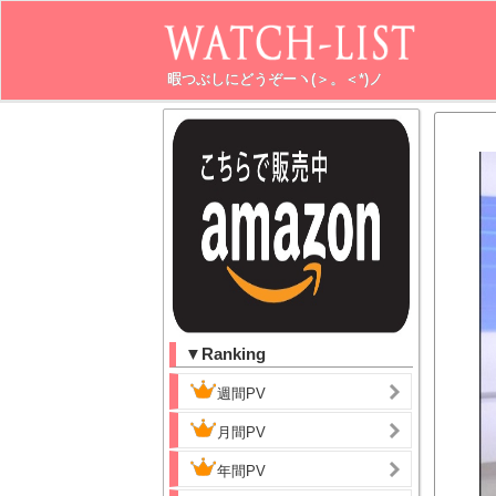
暇つぶしにどうぞーヽ(＞。＜*)ノ
▼Ranking
週間PV
月間PV
年間PV