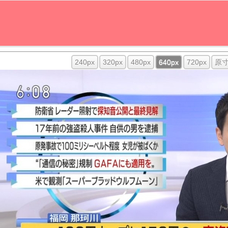
240px
320px
480px
640px
720px
原