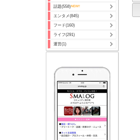
話題(558)
エンタメ(845)
フード(160)
ライフ(291)
運営(1)