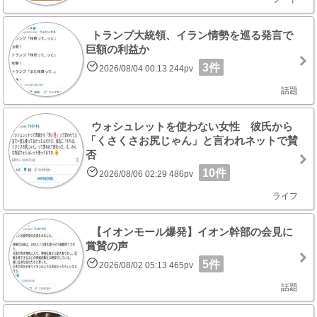
トランプ大統領、イラン情勢を巡る発言で
巨額の利益か
3件
2026/08/04 00:13 244pv
話題
ウォシュレットを使わない女性 彼氏から
「くさくさお尻じゃん」と言われネットで賛
否
10件
2026/08/06 02:29 486pv
ライフ
【イオンモール爆発】イオン幹部の会見に
賞賛の声
5件
2026/08/02 05:13 465pv
話題