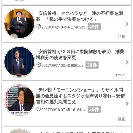
安倍首相、セクハラなど一連の不祥事を謝
罪 「私の手で決着をつける」
49件
2018/04/24 04:46 17409pv
話題
安倍首相 が２８日に衆院解散を表明 消費
増税分の使途を変更
30件
2017/09/27 03:48 9861pv
ニュース
テレ朝「モーニングショー」、ミサイル問
題の会見流すもスタジオ音声切り忘れ→安倍
首相の批判丸聞こえ
30件
2017/09/18 07:45 16164pv
話題