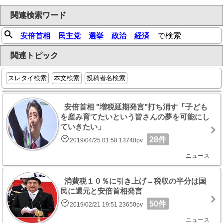
関連検索ワード
安倍首相
民主党
選挙
政治
経済
で検索
関連トピック
スレタイ検索
本文検索
投稿者名検索
安倍首相 "増税延期発言"打ち消す「子ども
を産み育てたいという皆さんの夢を可能にし
ていきたい」
28件
2019/04/25 01:58 13740pv
ニュース
消費税１０％に引き上げ→税収の半分は国
民に還元と安倍首相発言
50件
2019/02/21 19:51 23650pv
ニュース