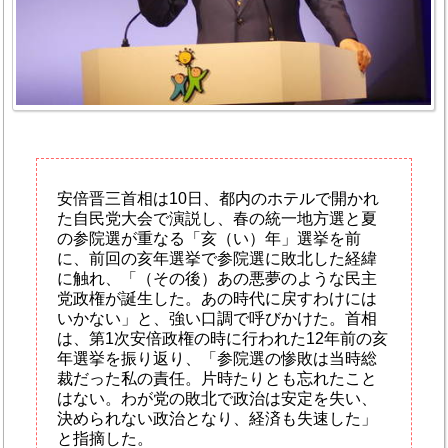
安倍晋三首相は10日、都内のホテルで開かれ
た自民党大会で演説し、春の統一地方選と夏
の参院選が重なる「亥（い）年」選挙を前
に、前回の亥年選挙で参院選に敗北した経緯
に触れ、「（その後）あの悪夢のような民主
党政権が誕生した。あの時代に戻すわけには
いかない」と、強い口調で呼びかけた。首相
は、第1次安倍政権の時に行われた12年前の亥
年選挙を振り返り、「参院選の惨敗は当時総
裁だった私の責任。片時たりとも忘れたこと
はない。わが党の敗北で政治は安定を失い、
決められない政治となり、経済も失速した」
と指摘した。