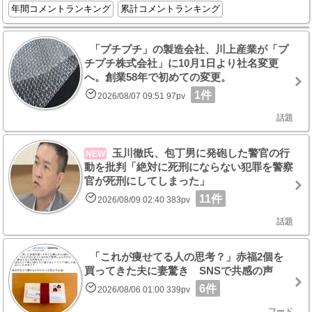
年間コメントランキング
累計コメントランキング
「プチプチ」の製造会社、川上産業が「プ
チプチ株式会社」に10月1日より社名変更
へ。創業58年で初めての変更。
1件
2026/08/07 09:51 97pv
話題
玉川徹氏、包丁男に発砲した警官の行
NEW
動を批判「絶対に死刑にならない犯罪を警察
官が死刑にしてしまった」
11件
2026/08/09 02:40 383pv
話題
「これが痩せてる人の思考？」赤福2個を
買ってきた夫に妻驚き SNSで共感の声
6件
2026/08/06 01:00 339pv
フード