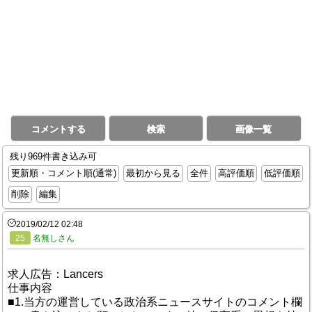
コメントする
検索
画像一覧
残り969件書き込み可
更新順・コメント順(通常)
最初から見る
全件
高評価順
低評価順
削除
編集
2019/02/12 02:48
25
名無しさん
求人広告：Lancers
仕事内容
■1.当方の運営している政治系ニュースサイトのコメント欄