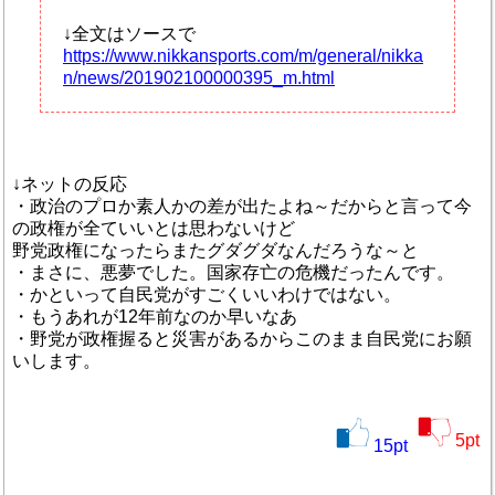
↓全文はソースで
https://www.nikkansports.com/m/general/nikka
n/news/201902100000395_m.html
↓ネットの反応
・政治のプロか素人かの差が出たよね～だからと言って今
の政権が全ていいとは思わないけど
野党政権になったらまたグダグダなんだろうな～と
・まさに、悪夢でした。国家存亡の危機だったんです。
・かといって自民党がすごくいいわけではない。
・もうあれが12年前なのか早いなあ
・野党が政権握ると災害があるからこのまま自民党にお願
いします。
5
pt
15
pt