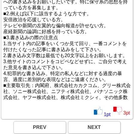
への書き込みをお願いしたいです。特に保守系の思想を持
っている方を募集します。
■2.例えば以下に該当するような方です。
安倍政治を応援している方。
テレビや新聞の左翼的な偏向報道が許せない方。
産経新聞の論調に好感を持っている方。
■3.書き込みの際の注意点
1.当サイト内の記事をいくつか見て回り、一番コメントを
付けたくなった記事に書き込みをして下さい。
2.書き込み文字数は最低でも20文字以上をお願いします。
3.他サイトのコメントをコピペなどせずに、ご自分で考え
た意見を書き込んで下さい。
4.犯罪的な書き込み、特定の私人などに対する過度の暴
言、過度に差別的な表現などはご遠慮ください。
■主要取引先：内閣府、株式会社カカクコム、グリー株式会
社、ソニー株式会社、ニフティ株式会社、パナソニック株
式会社、ヤフー株式会社、株式会社ミクシィ、その他多数
3
pt
1
pt
PREV
NEXT